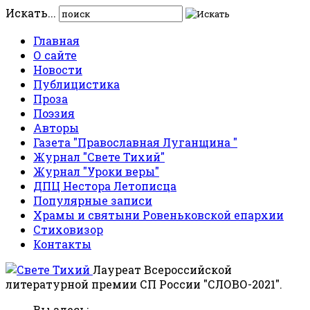
Искать...
Главная
О сайте
Новости
Публицистика
Проза
Поэзия
Авторы
Газета "Православная Луганщина "
Журнал "Свете Тихий"
Журнал "Уроки веры"
ДПЦ Нестора Летописца
Популярные записи
Храмы и святыни Ровеньковской епархии
Стиховизор
Контакты
Лауреат Всероссийской
литературной премии СП России "СЛОВО-2021".
Вы здесь: