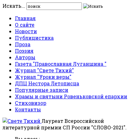
Искать...
Главная
О сайте
Новости
Публицистика
Проза
Поэзия
Авторы
Газета "Православная Луганщина "
Журнал "Свете Тихий"
Журнал "Уроки веры"
ДПЦ Нестора Летописца
Популярные записи
Храмы и святыни Ровеньковской епархии
Стиховизор
Контакты
Лауреат Всероссийской
литературной премии СП России "СЛОВО-2021".
Вы здесь: