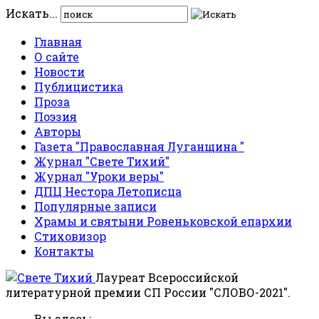
Искать...
Главная
О сайте
Новости
Публицистика
Проза
Поэзия
Авторы
Газета "Православная Луганщина "
Журнал "Свете Тихий"
Журнал "Уроки веры"
ДПЦ Нестора Летописца
Популярные записи
Храмы и святыни Ровеньковской епархии
Стиховизор
Контакты
Лауреат Всероссийской
литературной премии СП России "СЛОВО-2021".
Вы здесь: