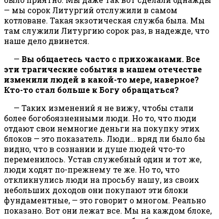
— мы сорок Литургий отслужили в самом
котловане. Такая экзотическая служба была. Мы
там служили Литургию сорок раз, в надежде, что
наше дело двинется.
—
Вы общаетесь часто с прихожанами. Все
эти трагические события в нашем отечестве
изменили людей в какой-то мере, наверное?
Кто-то стал больше к Богу обращаться?
— Таких изменений я не вижу, чтобы стали
более богобоязненными люди. Но то, что люди
отдают свои немногие деньги на покупку этих
блоков — это показатель. Люди… вряд ли было бы
видно, что в сознании и душе людей что-то
переменилось. Устав служебный один и тот же,
люди ходят по-прежнему те же. Но то
,
что
откликнулись люди на просьбу нашу, из своих
небольших доходов они покупают эти блоки
фундаментные, — это говорит о многом. Реально
показано. Вот они лежат все. Мы на каждом блоке,