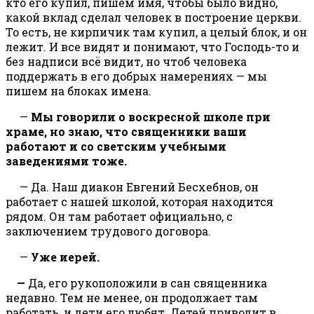
кто его купил, пишем имя, чтобы было видно,
какой вклад сделал человек в построение церкви.
То есть, не кирпичик там купил, а целый блок, и он
лежит. И все видят и понимают, что Господь-то и
без надписи всё видит, но чтоб человека
поддержать в его добрых намерениях — мы
пишем на блоках имена.
—
Мы говорили о воскресной школе при
храме, но знаю, что священники ваши
работают и со светским учебными
заведениями тоже.
— Да. Наш диакон Евгений Бесхебнов, он
работает с нашей школой, которая находится
рядом. Он там работает официально, с
заключением трудового договора.
—
Уже иерей.
—
Да, его рукоположили в сан священника
недавно. Тем не менее, он продолжает там
работать, и дети его любят. Детей приводит в