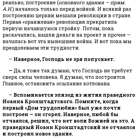
реально, построение (
основного здания
— прим.
А.Н
.) началось только перед войной. И всякий раз
построению церкви мешали революции в стране.
Первая «оранжевая» революция прекратила
первую начавшуюся стройку. Потом, пока
раскачались, нашли деньги на проект и прочее —
началась вот эта нынешняя война. И вот пока мы
преодолеваем эти трудности.
—
Наверное, Господь не зря попускает.
—
Да, я тоже так думаю, что Господь не требует
сверх силы человека. Я думаю, что построится.
Главное, остановить осыпание котлована.
—
Вспоминается эпизод из жития праведного
Иоанна Кронштадтского. Помните, когда
первый «Дом трудолюбия» был уже почти
построен
— он сгорел. Наверное, любой бы
отчаялся, решил, что нет воли Божией на это. А
праведный Иоанн Кронштадтский не отчаялся
и построил новое здание.