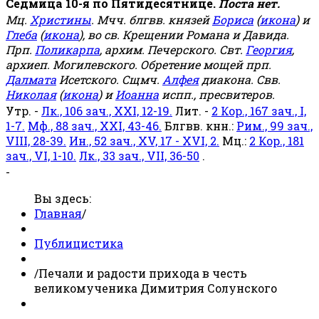
Седмица 10-я по Пятидесятнице.
Поста нет.
Мц.
Христины
. Мчч. блгвв. князей
Бориса
(
икона
) и
Глеба
(
икона
), во св. Крещении Романа и Давида.
Прп.
Поликарпа
, архим. Печерского. Свт.
Георгия
,
архиеп. Могилевского. Обретение мощей прп.
Далмата
Исетского. Сщмч.
Алфея
диакона. Свв.
Николая
(
икона
) и
Иоанна
испп., пресвитеров.
Утр. -
Лк., 106 зач., XXI, 12-19.
Лит. -
2 Кор., 167 зач., I,
1-7.
Мф., 88 зач., XXI, 43-46.
Блгвв. кнн.:
Рим., 99 зач.,
VIII, 28-39.
Ин., 52 зач., XV, 17 - XVI, 2.
Мц.:
2 Кор., 181
зач., VI, 1-10.
Лк., 33 зач., VII, 36-50
.
-
Вы здесь:
Главная
/
Публицистика
/
Печали и радости прихода в честь
великомученика Димитрия Солунского