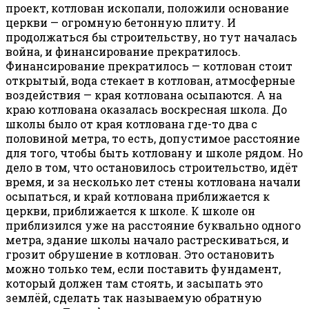
проект, котлован ископали, положили основание
церкви — огромную бетонную плиту. И
продолжаться бы строительству, но тут началась
война, и финансирование прекратилось.
Финансирование прекратилось — котлован стоит
открытый, вода стекает в котлован, атмосферные
воздействия — края котлована осыпаются. А на
краю котлована оказалась воскресная школа. До
школы было от края котлована где-то два с
половиной метра, то есть, допустимое расстояние
для того, чтобы быть котловану и школе рядом. Но
дело в том, что остановилось строительство, идёт
время, и за несколько лет стены котлована начали
осыпаться, и край котлована приближается к
церкви, приближается к школе. К школе он
приблизился уже на расстояние буквально одного
метра, здание школы начало растрескиваться, и
грозит обрушение в котлован. Это остановить
можно только тем, если поставить фундамент,
который должен там стоять, и засыпать это
землёй, сделать так называемую обратную