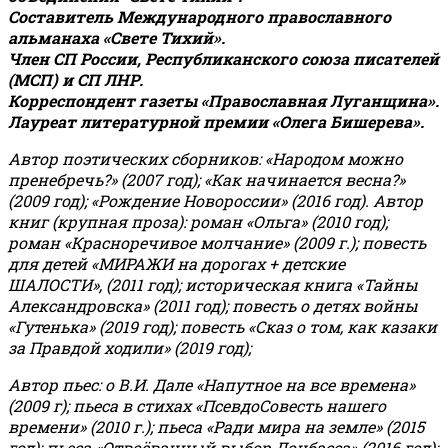
Составитель Международного православного
альманаха «Свете Тихий».
Член СП России, Республиканского союза писателей
(МСП) и СП ЛНР.
Корреспондент газеты «Православная Луганщина»
.
Лауреат литературной премии «Олега Бишерева».
Автор поэтических сборников: «Народом можно
пренебречь?» (2007 год); «Как начинается весна?»
(2009 год); «Рождение Новороссии» (2016 год).
Автор
книг (крупная проза): роман «Ольга» (2010 год);
роман «Красноречивое молчание» (2009 г.); повесть
для детей «МИРАЖИ на дорогах + детские
ШАЛОСТИ», (2011 год); историческая книга «Тайны
Александровска» (2011 год); повесть о детях войны
«Гутенька» (2019 год); повесть «Сказ о том, как казаки
за Правдой ходили» (2019 год);
Автор пьес: о В.И. Дале «Напутное на все времена»
(2009 г); пьеса в стихах «ПсевдоСовесть нашего
времени» (2010 г.); пьеса «Ради мира на земле» (2015
год); пьеса «Отвоёванный выбор Донбасса» (2016 год);