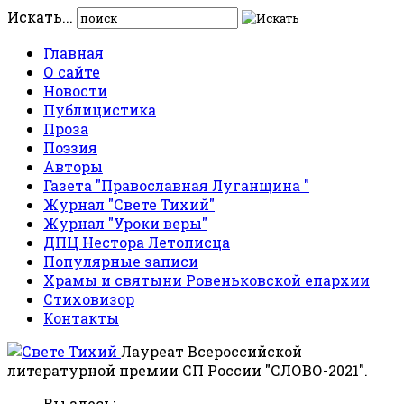
Искать...
Главная
О сайте
Новости
Публицистика
Проза
Поэзия
Авторы
Газета "Православная Луганщина "
Журнал "Свете Тихий"
Журнал "Уроки веры"
ДПЦ Нестора Летописца
Популярные записи
Храмы и святыни Ровеньковской епархии
Стиховизор
Контакты
Лауреат Всероссийской
литературной премии СП России "СЛОВО-2021".
Вы здесь: