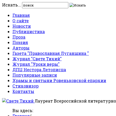
Искать...
Главная
О сайте
Новости
Публицистика
Проза
Поэзия
Авторы
Газета "Православная Луганщина "
Журнал "Свете Тихий"
Журнал "Уроки веры"
ДПЦ Нестора Летописца
Популярные записи
Храмы и святыни Ровеньковской епархии
Стиховизор
Контакты
Лауреат Всероссийской литературно
Вы здесь:
Главная
/