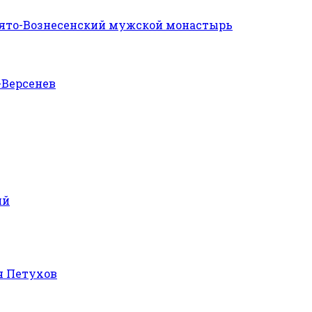
ято-Вознесенский мужской монастырь
Версенев
ий
ч Петухов