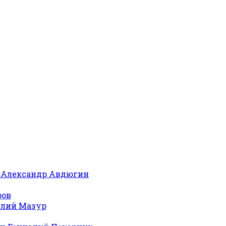
 Александр Авдюгин
ров
илий Мазур