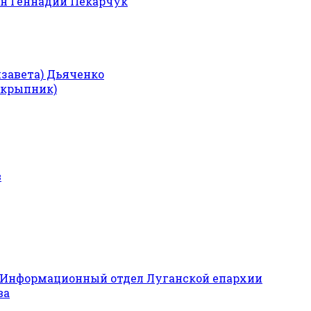
н Геннадий Пекарчук
изавета) Дьяченко
Скрыпник)
в
Информационный отдел Луганской епархии
ва