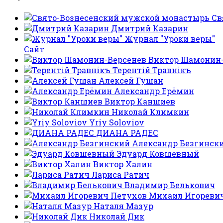
Св
Дмитрий Казарин
Журнал "Уроки веры"
Сайт
Виктор Шамонин-
Терентiй Травнiкъ
Алексей Гушан
Александр Ерёмин
Виктор Каншиев
Николай Климкин
Yriy Soloviov
ДИАНА РАДЕС
Александр Безгинск
Эдуард Ковшевный
Виктор Халин
Лариса Ратич
Владимир Белькович
Михаил Игореви
Наталя Мазур
Николай Дик