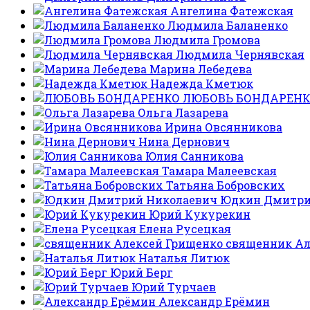
Ангелина Фатежская
Людмила Баланенко
Людмила Громова
Людмила Чернявская
Марина Лебедева
Надежда Кметюк
ЛЮБОВЬ БОНДАРЕН
Ольга Лазарева
Ирина Овсянникова
Нина Дернович
Юлия Санникова
Тамара Малеевская
Татьяна Бобровских
Юдкин Дмитри
Юрий Кукурекин
Елена Русецкая
священник Ал
Наталья Литюк
Юрий Берг
Юрий Турчаев
Александр Ерёмин