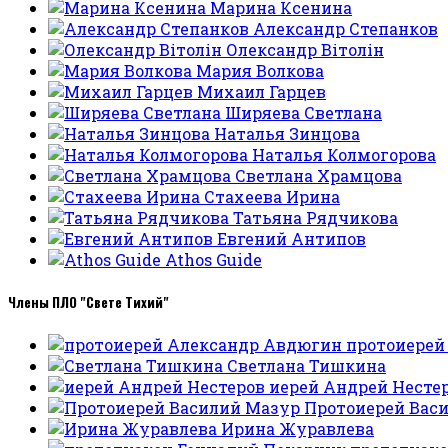
Марина Ксенина
Александр Степанков
Олександр Вітолін
Мария Волкова
Михаил Гарцев
Ширяева Светлана
Наталья Зинцова
Наталья Колмогорова
Светлана Храмцова
Стахеева Ирина
Татьяна Рядчикова
Евгений Антипов
Athos Guide
Члены ПЛО "Свете Тихий"
протоиерей
Светлана Тишкина
иерей Андрей Несте
Протоиерей Вас
Ирина Журавлева