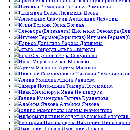
протодиако
Наталья Романова
Людмила Деева
Александр Лазутин
Юлия Богиня
Элеонора (Ел
Игумен Герман(
Лариса Даншина
Ольга Цвиркун
Вера Селуянова
Иван Морозов
Артём Миронов
Николай Семенченко
Алина Уханова
Тамара Потёмкина
Иван Нечипорук
Галина Кузнецова
Альбина Янкова
Галина Мамонтова
Виктория Пивоварце
Дмитрий Лапаев