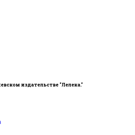
иевском издательстве "Лелека."
а