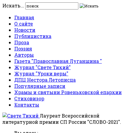
Искать...
Главная
О сайте
Новости
Публицистика
Проза
Поэзия
Авторы
Газета "Православная Луганщина "
Журнал "Свете Тихий"
Журнал "Уроки веры"
ДПЦ Нестора Летописца
Популярные записи
Храмы и святыни Ровеньковской епархии
Стиховизор
Контакты
Лауреат Всероссийской
литературной премии СП России "СЛОВО-2021".
Вы здесь: