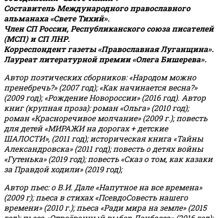
Составитель Международного православного
альманаха «Свете Тихий».
Член СП России, Республиканского союза писателей
(МСП) и СП ЛНР.
Корреспондент газеты «Православная Луганщина»
.
Лауреат литературной премии «Олега Бишерева».
Автор поэтических сборников: «Народом можно
пренебречь?» (2007 год); «Как начинается весна?»
(2009 год); «Рождение Новороссии» (2016 год).
Автор
книг (крупная проза): роман «Ольга» (2010 год);
роман «Красноречивое молчание» (2009 г.); повесть
для детей «МИРАЖИ на дорогах + детские
ШАЛОСТИ», (2011 год); историческая книга «Тайны
Александровска» (2011 год); повесть о детях войны
«Гутенька» (2019 год); повесть «Сказ о том, как казаки
за Правдой ходили» (2019 год);
Автор пьес: о В.И. Дале «Напутное на все времена»
(2009 г); пьеса в стихах «ПсевдоСовесть нашего
времени» (2010 г.); пьеса «Ради мира на земле» (2015
год); пьеса «Отвоёванный выбор Донбасса» (2016 год);