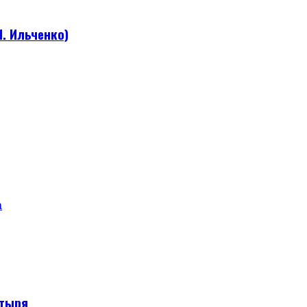
. Ильченко)
а
стыря