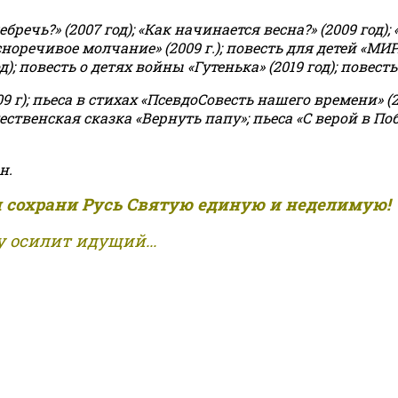
чь?» (2007 год); «Как начинается весна?» (2009 год); 
асноречивое молчание» (2009 г.); повесть для детей «МИ
 повесть о детях войны «Гутенька» (2019 год); повесть 
9 г); пьеса в стихах «ПсевдоСовесть нашего времени» (201
ственская сказка «Вернуть папу»; пьеса «С верой в Поб
н.
и сохрани Русь Святую единую и неделимую!
 осилит идущий...