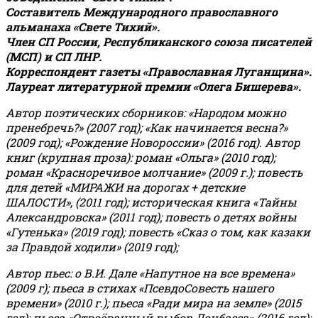
Составитель Международного православного
альманаха «Свете Тихий».
Член СП России, Республиканского союза писателей
(МСП) и СП ЛНР.
Корреспондент газеты «Православная Луганщина»
.
Лауреат литературной премии «Олега Бишерева».
Автор поэтических сборников: «Народом можно
пренебречь?» (2007 год); «Как начинается весна?»
(2009 год); «Рождение Новороссии» (2016 год).
Автор
книг (крупная проза): роман «Ольга» (2010 год);
роман «Красноречивое молчание» (2009 г.); повесть
для детей «МИРАЖИ на дорогах + детские
ШАЛОСТИ», (2011 год); историческая книга «Тайны
Александровска» (2011 год); повесть о детях войны
«Гутенька» (2019 год); повесть «Сказ о том, как казаки
за Правдой ходили» (2019 год);
Автор пьес: о В.И. Дале «Напутное на все времена»
(2009 г); пьеса в стихах «ПсевдоСовесть нашего
времени» (2010 г.); пьеса «Ради мира на земле» (2015
год); пьеса «Отвоёванный выбор Донбасса» (2016 год);