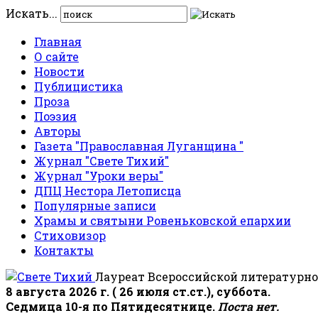
Искать...
Главная
О сайте
Новости
Публицистика
Проза
Поэзия
Авторы
Газета "Православная Луганщина "
Журнал "Свете Тихий"
Журнал "Уроки веры"
ДПЦ Нестора Летописца
Популярные записи
Храмы и святыни Ровеньковской епархии
Стиховизор
Контакты
Лауреат Всероссийской литературно
8 августа 2026 г. ( 26 июля ст.ст.), суббота.
Седмица 10-я по Пятидесятнице.
Поста нет.