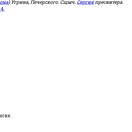
она
) Угрина, Печерского. Сщмч.
Сергия
пресвитера.
 4.
нске.