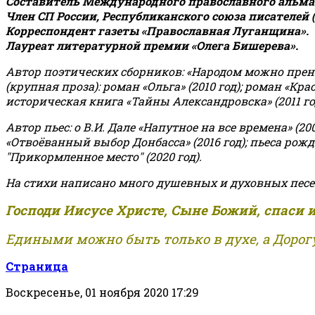
Составитель Международного православного альман
Член СП России, Республиканского союза писателей 
Корреспондент газеты «Православная Луганщина»
.
Лауреат литературной премии «Олега Бишерева».
Автор поэтических сборников: «Народом можно пренебре
(крупная проза): роман «Ольга» (2010 год); роман «Кр
историческая книга «Тайны Александровска» (2011 год);
Автор пьес: о В.И. Дале «Напутное на все времена» (200
«Отвоёванный выбор Донбасса» (2016 год); пьеса рожде
"Прикормленное место" (2020 год).
На стихи написано много душевных и духовных песе
Господи Иисусе Христе, Сыне Божий, спаси 
Едиными можно быть только в духе, а Дорогу
Страница
Воскресенье, 01 ноября 2020 17:29