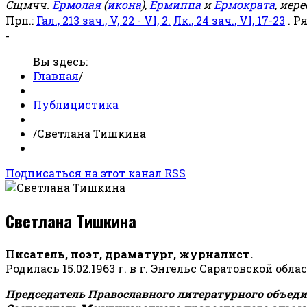
Сщмчч.
Ермолая
(
икона
),
Ермиппа
и
Ермократа
, иер
Прп.:
Гал., 213 зач., V, 22 - VI, 2.
Лк., 24 зач., VI, 17-23
. Р
-
Вы здесь:
Главная
/
Публицистика
/
Светлана Тишкина
Подписаться на этот канал RSS
Светлана Тишкина
Писатель, поэт, драматург, журналист.
Родилась 15.02.1963 г. в г. Энгельс Саратовской обла
Председатель Православного литературного объедин