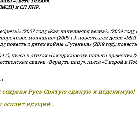
аха «Свете Тихий».
(МСП) и СП ЛНР.
чь?» (2007 год); «Как начинается весна?» (2009 год); 
асноречивое молчание» (2009 г.); повесть для детей «МИ
 повесть о детях войны «Гутенька» (2019 год); повесть 
9 г); пьеса в стихах «ПсевдоСовесть нашего времени» (201
ственская сказка «Вернуть папу»; пьеса «С верой в Поб
н.
и сохрани Русь Святую единую и неделимую!
 осилит идущий...