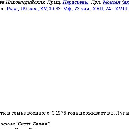
еев Никомидийских. Прмц.
Параскевы
. Прп.
Моисея
(
ик
яд.:
Рим., 119 зач., XV, 30-33.
Мф., 73 зач., XVII, 24 - XVIII,
сти в семье военного. С 1975 года проживает в г. Луга
ения "Свете Тихий".