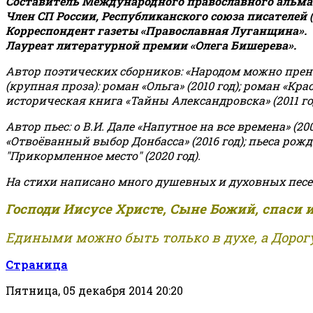
Составитель Международного православного альман
Член СП России, Республиканского союза писателей 
Корреспондент газеты «Православная Луганщина»
.
Лауреат литературной премии «Олега Бишерева».
Автор поэтических сборников: «Народом можно пренебре
(крупная проза): роман «Ольга» (2010 год); роман «Кр
историческая книга «Тайны Александровска» (2011 год);
Автор пьес: о В.И. Дале «Напутное на все времена» (200
«Отвоёванный выбор Донбасса» (2016 год); пьеса рожде
"Прикормленное место" (2020 год).
На стихи написано много душевных и духовных песе
Господи Иисусе Христе, Сыне Божий, спаси 
Едиными можно быть только в духе, а Дорогу
Страница
Пятница, 05 декабря 2014 20:20