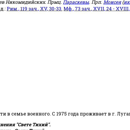
еев Никомидийских. Прмц.
Параскевы
. Прп.
Моисея
(
ик
яд.:
Рим., 119 зач., XV, 30-33.
Мф., 73 зач., XVII, 24 - XVIII,
сти в семье военного. С 1975 года проживает в г. Луга
ения "Свете Тихий".