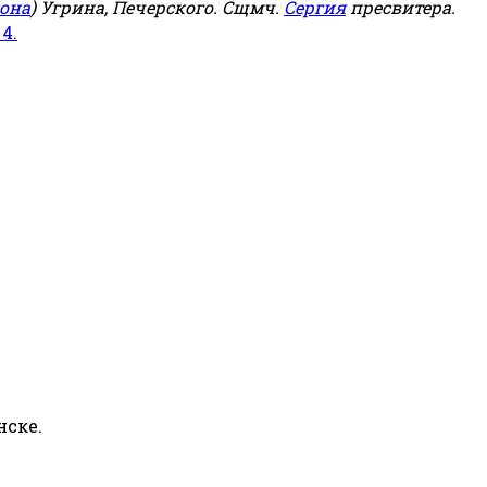
она
) Угрина, Печерского. Сщмч.
Сергия
пресвитера.
 4.
нске.