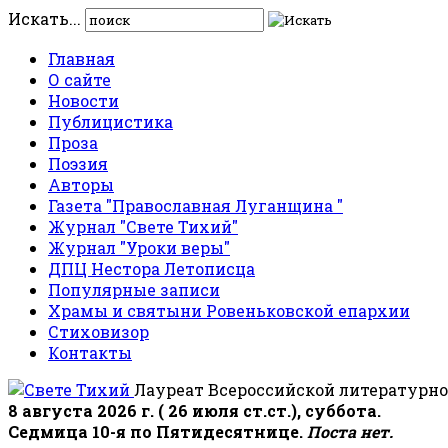
Искать...
Главная
О сайте
Новости
Публицистика
Проза
Поэзия
Авторы
Газета "Православная Луганщина "
Журнал "Свете Тихий"
Журнал "Уроки веры"
ДПЦ Нестора Летописца
Популярные записи
Храмы и святыни Ровеньковской епархии
Стиховизор
Контакты
Лауреат Всероссийской литературно
8 августа 2026 г. ( 26 июля ст.ст.), суббота.
Седмица 10-я по Пятидесятнице.
Поста нет.