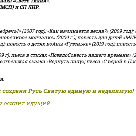
аха «Свете Тихий».
(МСП) и СП ЛНР.
чь?» (2007 год); «Как начинается весна?» (2009 год); 
асноречивое молчание» (2009 г.); повесть для детей «МИ
 повесть о детях войны «Гутенька» (2019 год); повесть 
9 г); пьеса в стихах «ПсевдоСовесть нашего времени» (201
ственская сказка «Вернуть папу»; пьеса «С верой в Поб
н.
и сохрани Русь Святую единую и неделимую!
 осилит идущий...