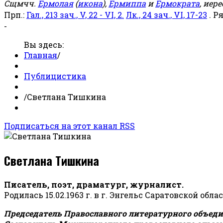
Сщмчч.
Ермолая
(
икона
),
Ермиппа
и
Ермократа
, иер
Прп.:
Гал., 213 зач., V, 22 - VI, 2.
Лк., 24 зач., VI, 17-23
. Р
-
Вы здесь:
Главная
/
Публицистика
/
Светлана Тишкина
Подписаться на этот канал RSS
Светлана Тишкина
Писатель, поэт, драматург, журналист.
Родилась 15.02.1963 г. в г. Энгельс Саратовской обла
Председатель Православного литературного объедин