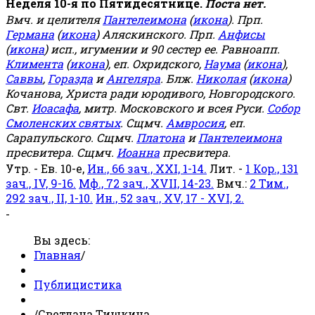
Неделя 10-я по Пятидесятнице.
Поста нет.
Вмч. и целителя
Пантелеимона
(
икона
). Прп.
Германа
(
икона
) Аляскинского. Прп.
Анфисы
(
икона
) исп., игумении и 90 сестер ее. Равноапп.
Климента
(
икона
), еп. Охридского,
Наума
(
икона
),
Саввы
,
Горазда
и
Ангеляра
. Блж.
Николая
(
икона
)
Кочанова, Христа ради юродивого, Новгородского.
Свт.
Иоасафа
, митр. Московского и всея Руси.
Собор
Смоленских святых
. Сщмч.
Амвросия
, еп.
Сарапульского. Сщмч.
Платона
и
Пантелеимона
пресвитера. Сщмч.
Иоанна
пресвитера.
Утр. - Ев. 10-е,
Ин., 66 зач., XXI, 1-14.
Лит. -
1 Кор., 131
зач., IV, 9-16.
Мф., 72 зач., XVII, 14-23.
Вмч.:
2 Тим.,
292 зач., II, 1-10.
Ин., 52 зач., XV, 17 - XVI, 2.
-
Вы здесь:
Главная
/
Публицистика
/
Светлана Тишкина