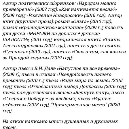
Автор поэтических сборников: «Народом можно
пренебречь?» (2007 год); «Как начинается весна?»
(2009 год); «Рождение Новороссии» (2016 год).
Автор
книг (крупная проза): роман «Ольга» (2010 год);
роман «Красноречивое молчание» (2009 г.); повесть
для детей «МИРАЖИ на дорогах + детские
ШАЛОСТИ», (2011 год); историческая книга «Тайны
Александровска» (2011 год); повесть о детях войны
«Гутенька» (2019 год); повесть «Сказ о том, как казаки
за Правдой ходили» (2019 год);
Автор пьес: о В.И. Дале «Напутное на все времена»
(2009 г); пьеса в стихах «ПсевдоСовесть нашего
времени» (2010 г.); пьеса «Ради мира на земле» (2015
год); пьеса «Отвоёванный выбор Донбасса» (2016 год);
пьеса рождественская сказка «Вернуть папу»; пьеса
«С верой в Победу – за хлебом!»
;
пьеса «Родные
небратья» (2018 год), "Прикормленное место" (2020
год).
На стихи написано много душевных и духовных
песен.