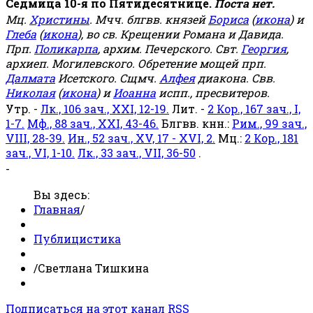
Седмица 10-я по Пятидесятнице.
Поста нет.
Мц.
Христины
. Мчч. блгвв. князей
Бориса
(
икона
) и
Глеба
(
икона
), во св. Крещении Романа и Давида.
Прп.
Поликарпа
, архим. Печерского. Свт.
Георгия
,
архиеп. Могилевского. Обретение мощей прп.
Далмата
Исетского. Сщмч.
Алфея
диакона. Свв.
Николая
(
икона
) и
Иоанна
испп., пресвитеров.
Утр. -
Лк., 106 зач., XXI, 12-19.
Лит. -
2 Кор., 167 зач., I,
1-7.
Мф., 88 зач., XXI, 43-46.
Блгвв. кнн.:
Рим., 99 зач.,
VIII, 28-39.
Ин., 52 зач., XV, 17 - XVI, 2.
Мц.:
2 Кор., 181
зач., VI, 1-10.
Лк., 33 зач., VII, 36-50
.
-
Вы здесь:
Главная
/
Публицистика
/
Светлана Тишкина
Подписаться на этот канал RSS