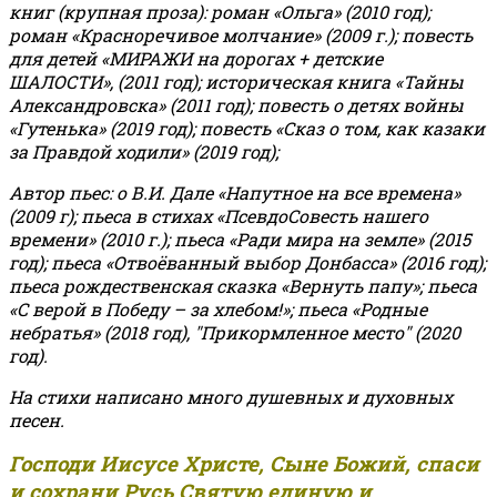
книг (крупная проза): роман «Ольга» (2010 год);
роман «Красноречивое молчание» (2009 г.); повесть
для детей «МИРАЖИ на дорогах + детские
ШАЛОСТИ», (2011 год); историческая книга «Тайны
Александровска» (2011 год); повесть о детях войны
«Гутенька» (2019 год); повесть «Сказ о том, как казаки
за Правдой ходили» (2019 год);
Автор пьес: о В.И. Дале «Напутное на все времена»
(2009 г); пьеса в стихах «ПсевдоСовесть нашего
времени» (2010 г.); пьеса «Ради мира на земле» (2015
год); пьеса «Отвоёванный выбор Донбасса» (2016 год);
пьеса рождественская сказка «Вернуть папу»; пьеса
«С верой в Победу – за хлебом!»
;
пьеса «Родные
небратья» (2018 год), "Прикормленное место" (2020
год).
На стихи написано много душевных и духовных
песен.
Господи Иисусе Христе, Сыне Божий, спаси
и сохрани Русь Святую единую и