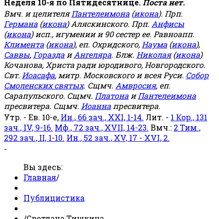
Неделя 10-я по Пятидесятнице.
Поста нет.
Вмч. и целителя
Пантелеимона
(
икона
). Прп.
Германа
(
икона
) Аляскинского. Прп.
Анфисы
(
икона
) исп., игумении и 90 сестер ее. Равноапп.
Климента
(
икона
), еп. Охридского,
Наума
(
икона
),
Саввы
,
Горазда
и
Ангеляра
. Блж.
Николая
(
икона
)
Кочанова, Христа ради юродивого, Новгородского.
Свт.
Иоасафа
, митр. Московского и всея Руси.
Собор
Смоленских святых
. Сщмч.
Амвросия
, еп.
Сарапульского. Сщмч.
Платона
и
Пантелеимона
пресвитера. Сщмч.
Иоанна
пресвитера.
Утр. - Ев. 10-е,
Ин., 66 зач., XXI, 1-14.
Лит. -
1 Кор., 131
зач., IV, 9-16.
Мф., 72 зач., XVII, 14-23.
Вмч.:
2 Тим.,
292 зач., II, 1-10.
Ин., 52 зач., XV, 17 - XVI, 2.
-
Вы здесь:
Главная
/
Публицистика
/
Светлана Тишкина