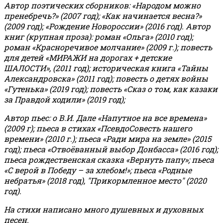
Автор поэтических сборников: «Народом можно
пренебречь?» (2007 год); «Как начинается весна?»
(2009 год); «Рождение Новороссии» (2016 год).
Автор
книг (крупная проза): роман «Ольга» (2010 год);
роман «Красноречивое молчание» (2009 г.); повесть
для детей «МИРАЖИ на дорогах + детские
ШАЛОСТИ», (2011 год); историческая книга «Тайны
Александровска» (2011 год); повесть о детях войны
«Гутенька» (2019 год); повесть «Сказ о том, как казаки
за Правдой ходили» (2019 год);
Автор пьес: о В.И. Дале «Напутное на все времена»
(2009 г); пьеса в стихах «ПсевдоСовесть нашего
времени» (2010 г.); пьеса «Ради мира на земле» (2015
год); пьеса «Отвоёванный выбор Донбасса» (2016 год);
пьеса рождественская сказка «Вернуть папу»; пьеса
«С верой в Победу – за хлебом!»
;
пьеса «Родные
небратья» (2018 год), "Прикормленное место" (2020
год).
На стихи написано много душевных и духовных
песен.