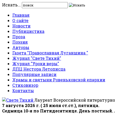
Искать...
Главная
О сайте
Новости
Публицистика
Проза
Поэзия
Авторы
Газета "Православная Луганщина "
Журнал "Свете Тихий"
Журнал "Уроки веры"
ДПЦ Нестора Летописца
Популярные записи
Храмы и святыни Ровеньковской епархии
Стиховизор
Контакты
Лауреат Всероссийской литературно
7 августа 2026 г. ( 25 июля ст.ст.), пятница.
Седмица 10-я по Пятидесятнице. День постный.