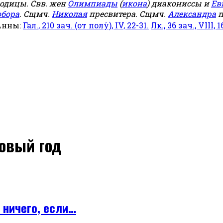
родицы. Свв. жен
Олимпиады
(
икона
) диакониссы и
Ев
обора
. Сщмч.
Николая
пресвитера. Сщмч.
Александра
п
Анны:
Гал., 210 зач. (от полу́), IV, 22-31.
Лк., 36 зач., VIII, 1
новый год
 ничего, если…