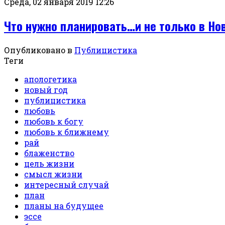
Среда, 02 января 2019 12:26
Что нужно планировать…и не только в Но
Опубликовано в
Публицистика
Теги
апологетика
новый год
публицистика
любовь
любовь к богу
любовь к ближнему
рай
блаженство
цель жизни
смысл жизни
интересный случай
план
планы на будущее
эссе