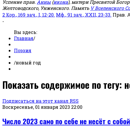
Успение прав.
Анны
(
икона
), матери Пресвятой Бого
Желтоводского, Унженского. Память
V Вселенского С
2 Кор., 169 зач., I, 12-20.
Мф., 91 зач., XXII, 23-33.
Прав. 
-
Вы здесь:
Главная
/
Поэзия
/
новый год
Показать содержимое по тегу: 
Подписаться на этот канал RSS
Воскресенье, 01 января 2023 22:00
Число 2023 само по себе не несёт с собой