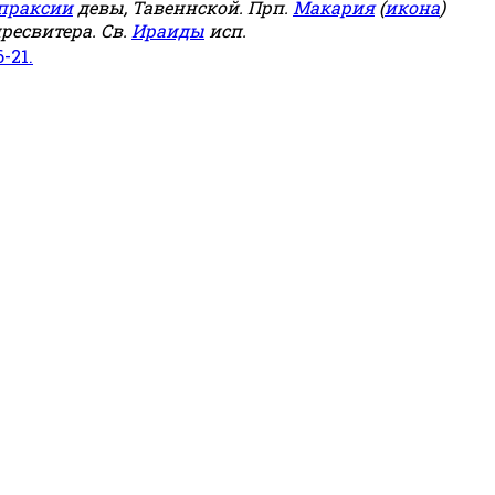
праксии
девы, Тавеннской. Прп.
Макария
(
икона
)
ресвитера. Св.
Ираиды
исп.
6-21.