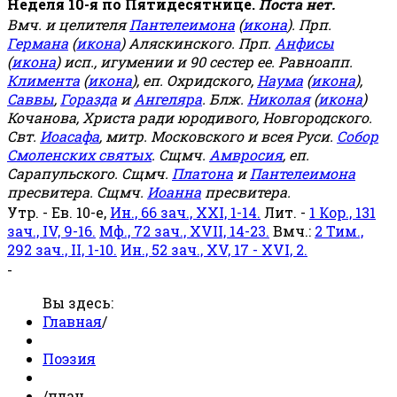
Неделя 10-я по Пятидесятнице.
Поста нет.
Вмч. и целителя
Пантелеимона
(
икона
). Прп.
Германа
(
икона
) Аляскинского. Прп.
Анфисы
(
икона
) исп., игумении и 90 сестер ее. Равноапп.
Климента
(
икона
), еп. Охридского,
Наума
(
икона
),
Саввы
,
Горазда
и
Ангеляра
. Блж.
Николая
(
икона
)
Кочанова, Христа ради юродивого, Новгородского.
Свт.
Иоасафа
, митр. Московского и всея Руси.
Собор
Смоленских святых
. Сщмч.
Амвросия
, еп.
Сарапульского. Сщмч.
Платона
и
Пантелеимона
пресвитера. Сщмч.
Иоанна
пресвитера.
Утр. - Ев. 10-е,
Ин., 66 зач., XXI, 1-14.
Лит. -
1 Кор., 131
зач., IV, 9-16.
Мф., 72 зач., XVII, 14-23.
Вмч.:
2 Тим.,
292 зач., II, 1-10.
Ин., 52 зач., XV, 17 - XVI, 2.
-
Вы здесь:
Главная
/
Поэзия
/
план