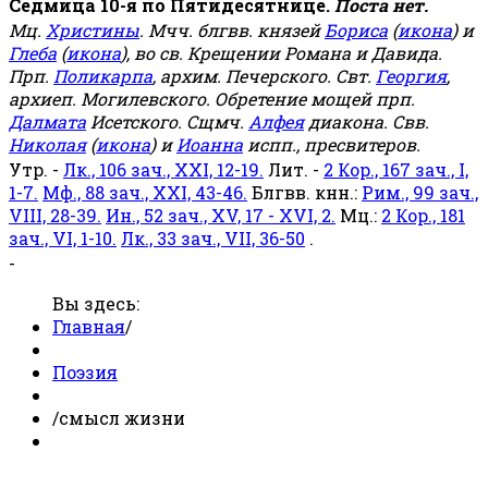
Седмица 10-я по Пятидесятнице.
Поста нет.
Мц.
Христины
. Мчч. блгвв. князей
Бориса
(
икона
) и
Глеба
(
икона
), во св. Крещении Романа и Давида.
Прп.
Поликарпа
, архим. Печерского. Свт.
Георгия
,
архиеп. Могилевского. Обретение мощей прп.
Далмата
Исетского. Сщмч.
Алфея
диакона. Свв.
Николая
(
икона
) и
Иоанна
испп., пресвитеров.
Утр. -
Лк., 106 зач., XXI, 12-19.
Лит. -
2 Кор., 167 зач., I,
1-7.
Мф., 88 зач., XXI, 43-46.
Блгвв. кнн.:
Рим., 99 зач.,
VIII, 28-39.
Ин., 52 зач., XV, 17 - XVI, 2.
Мц.:
2 Кор., 181
зач., VI, 1-10.
Лк., 33 зач., VII, 36-50
.
-
Вы здесь:
Главная
/
Поэзия
/
смысл жизни