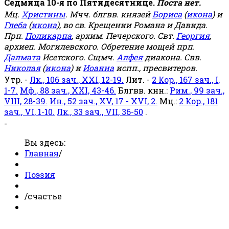
Седмица 10-я по Пятидесятнице.
Поста нет.
Мц.
Христины
. Мчч. блгвв. князей
Бориса
(
икона
) и
Глеба
(
икона
), во св. Крещении Романа и Давида.
Прп.
Поликарпа
, архим. Печерского. Свт.
Георгия
,
архиеп. Могилевского. Обретение мощей прп.
Далмата
Исетского. Сщмч.
Алфея
диакона. Свв.
Николая
(
икона
) и
Иоанна
испп., пресвитеров.
Утр. -
Лк., 106 зач., XXI, 12-19.
Лит. -
2 Кор., 167 зач., I,
1-7.
Мф., 88 зач., XXI, 43-46.
Блгвв. кнн.:
Рим., 99 зач.,
VIII, 28-39.
Ин., 52 зач., XV, 17 - XVI, 2.
Мц.:
2 Кор., 181
зач., VI, 1-10.
Лк., 33 зач., VII, 36-50
.
-
Вы здесь:
Главная
/
Поэзия
/
счастье