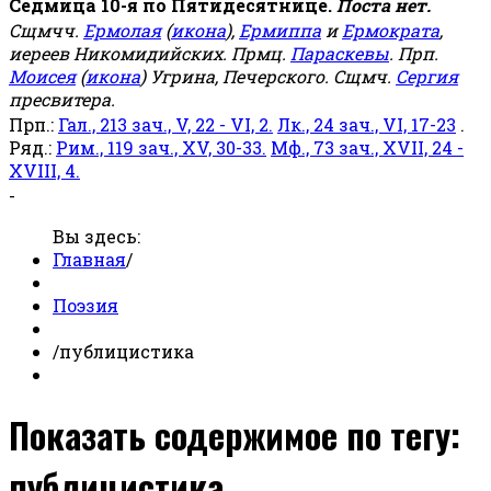
Седмица 10-я по Пятидесятнице.
Поста нет.
Сщмчч.
Ермолая
(
икона
),
Ермиппа
и
Ермократа
,
иереев Никомидийских. Прмц.
Параскевы
. Прп.
Моисея
(
икона
) Угрина, Печерского. Сщмч.
Сергия
пресвитера.
Прп.:
Гал., 213 зач., V, 22 - VI, 2.
Лк., 24 зач., VI, 17-23
.
Ряд.:
Рим., 119 зач., XV, 30-33.
Мф., 73 зач., XVII, 24 -
XVIII, 4.
-
Вы здесь:
Главная
/
Поэзия
/
публицистика
Показать содержимое по тегу:
публицистика