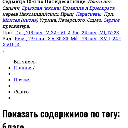
Седмица 10-я по Пятидесятнице.
Поста нет.
Сщмчч.
Ермолая
(
икона
),
Ермиппа
и
Ермократа
,
иереев Никомидийских. Прмц.
Параскевы
. Прп.
Моисея
(
икона
) Угрина, Печерского. Сщмч.
Сергия
пресвитера.
Прп.:
Гал., 213 зач., V, 22 - VI, 2.
Лк., 24 зач., VI, 17-23
.
Ряд.:
Рим., 119 зач., XV, 30-33.
Мф., 73 зач., XVII, 24 -
XVIII, 4.
-
Вы здесь:
Главная
/
Поэзия
/
благо
Показать содержимое по тегу:
благо