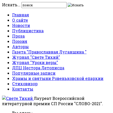
Искать...
Главная
О сайте
Новости
Публицистика
Проза
Поэзия
Авторы
Газета "Православная Луганщина "
Журнал "Свете Тихий"
Журнал "Уроки веры"
ДПЦ Нестора Летописца
Популярные записи
Храмы и святыни Ровеньковской епархии
Стиховизор
Контакты
Лауреат Всероссийской
литературной премии СП России "СЛОВО-2021".
Вы здесь: