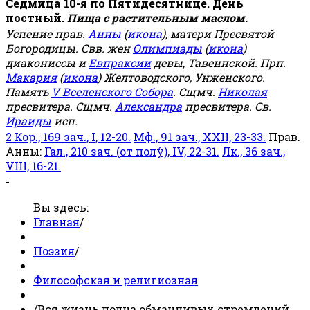
Седмица 10-я по Пятидесятнице. День
постный.
Пища с растительным маслом.
Успение прав.
Анны
(
икона
), матери Пресвятой
Богородицы. Свв. жен
Олимпиады
(
икона
)
диакониссы и
Евпраксии
девы, Тавеннской. Прп.
Макария
(
икона
) Желтоводского, Унженского.
Память
V Вселенского Собора
. Сщмч.
Николая
пресвитера. Сщмч.
Александра
пресвитера. Св.
Ираиды
исп.
2 Кор., 169 зач., I, 12-20.
Мф., 91 зач., XXII, 23-33.
Прав.
Анны:
Гал., 210 зач. (от полу́), IV, 22-31.
Лк., 36 зач.,
VIII, 16-21.
-
Вы здесь:
Главная
/
Поэзия
/
Философская и религиозная
/
Вся жизнь полна обманчивых стремлений