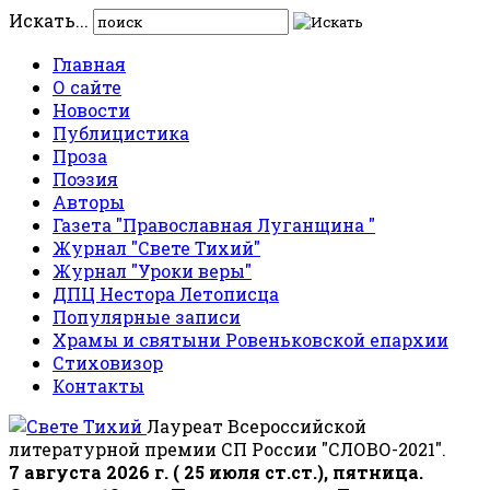
Искать...
Главная
О сайте
Новости
Публицистика
Проза
Поэзия
Авторы
Газета "Православная Луганщина "
Журнал "Свете Тихий"
Журнал "Уроки веры"
ДПЦ Нестора Летописца
Популярные записи
Храмы и святыни Ровеньковской епархии
Стиховизор
Контакты
Лауреат Всероссийской
литературной премии СП России "СЛОВО-2021".
7 августа 2026 г. ( 25 июля ст.ст.), пятница.