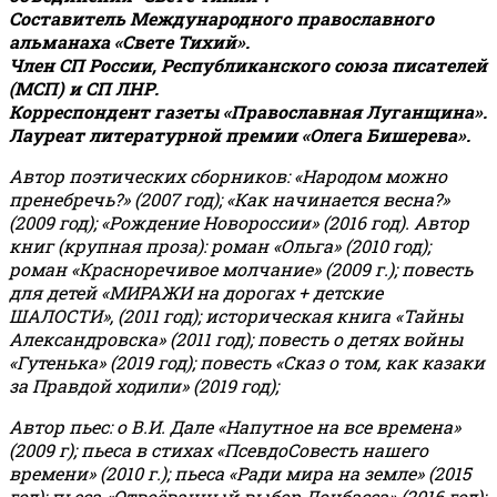
Составитель Международного православного
альманаха «Свете Тихий».
Член СП России, Республиканского союза писателей
(МСП) и СП ЛНР.
Корреспондент газеты «Православная Луганщина»
.
Лауреат литературной премии «Олега Бишерева».
Автор поэтических сборников: «Народом можно
пренебречь?» (2007 год); «Как начинается весна?»
(2009 год); «Рождение Новороссии» (2016 год).
Автор
книг (крупная проза): роман «Ольга» (2010 год);
роман «Красноречивое молчание» (2009 г.); повесть
для детей «МИРАЖИ на дорогах + детские
ШАЛОСТИ», (2011 год); историческая книга «Тайны
Александровска» (2011 год); повесть о детях войны
«Гутенька» (2019 год); повесть «Сказ о том, как казаки
за Правдой ходили» (2019 год);
Автор пьес: о В.И. Дале «Напутное на все времена»
(2009 г); пьеса в стихах «ПсевдоСовесть нашего
времени» (2010 г.); пьеса «Ради мира на земле» (2015
год); пьеса «Отвоёванный выбор Донбасса» (2016 год);