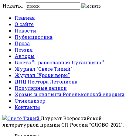
Искать...
Главная
О сайте
Новости
Публицистика
Проза
Поэзия
Авторы
Газета "Православная Луганщина "
Журнал "Свете Тихий"
Журнал "Уроки веры"
ДПЦ Нестора Летописца
Популярные записи
Храмы и святыни Ровеньковской епархии
Стиховизор
Контакты
Лауреат Всероссийской
литературной премии СП России "СЛОВО-2021".
Вы здесь: