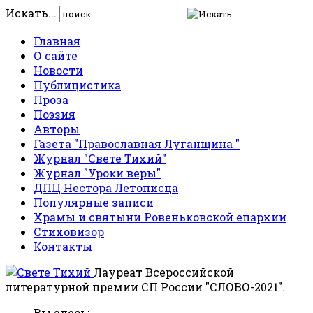
Искать...
Главная
О сайте
Новости
Публицистика
Проза
Поэзия
Авторы
Газета "Православная Луганщина "
Журнал "Свете Тихий"
Журнал "Уроки веры"
ДПЦ Нестора Летописца
Популярные записи
Храмы и святыни Ровеньковской епархии
Стиховизор
Контакты
Лауреат Всероссийской
литературной премии СП России "СЛОВО-2021".
Вы здесь: