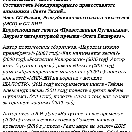
Составитель Международного православного
альманаха «Свете Тихий».
Член СП России, Республиканского союза писателей
(МСП) и СП ЛНР.
Корреспондент газеты «Православная Луганщина»
.
Лауреат литературной премии «Олега Бишерева».
Автор поэтических сборников: «Народом можно
пренебречь?» (2007 год); «Как начинается весна?»
(2009 год); «Рождение Новороссии» (2016 год).
Автор
книг (крупная проза): роман «Ольга» (2010 год);
роман «Красноречивое молчание» (2009 г.); повесть
для детей «МИРАЖИ на дорогах + детские
ШАЛОСТИ», (2011 год); историческая книга «Тайны
Александровска» (2011 год); повесть о детях войны
«Гутенька» (2019 год); повесть «Сказ о том, как казаки
за Правдой ходили» (2019 год);
Автор пьес: о В.И. Дале «Напутное на все времена»
(2009 г); пьеса в стихах «ПсевдоСовесть нашего
времени» (2010 г.); пьеса «Ради мира на земле» (2015
год); пьеса «Отвоёванный выбор Донбасса» (2016 год);