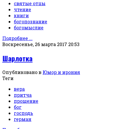
святые отцы
чтение
книги
богопознание
богомыслие
Подробнее ...
Воскресенье, 26 марта 2017 20:53
Шарлотка
Опубликовано в
Юмор и ирония
Теги
вера
притча
прощение
бог
господь
герман