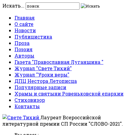
Искать...
Главная
О сайте
Новости
Публицистика
Проза
Поэзия
Авторы
Газета "Православная Луганщина "
Журнал "Свете Тихий"
Журнал "Уроки веры"
ДПЦ Нестора Летописца
Популярные записи
Храмы и святыни Ровеньковской епархии
Стиховизор
Контакты
Лауреат Всероссийской
литературной премии СП России "СЛОВО-2021".
Вы здесь: