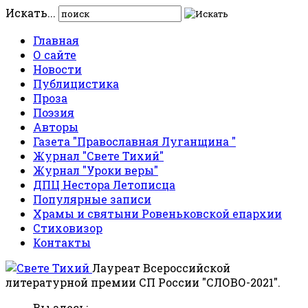
Искать...
Главная
О сайте
Новости
Публицистика
Проза
Поэзия
Авторы
Газета "Православная Луганщина "
Журнал "Свете Тихий"
Журнал "Уроки веры"
ДПЦ Нестора Летописца
Популярные записи
Храмы и святыни Ровеньковской епархии
Стиховизор
Контакты
Лауреат Всероссийской
литературной премии СП России "СЛОВО-2021".
Вы здесь: