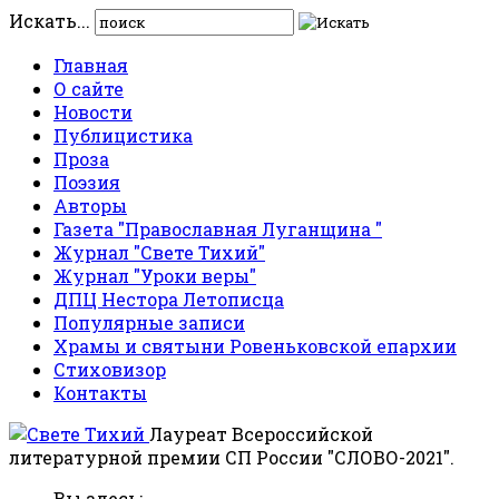
Искать...
Главная
О сайте
Новости
Публицистика
Проза
Поэзия
Авторы
Газета "Православная Луганщина "
Журнал "Свете Тихий"
Журнал "Уроки веры"
ДПЦ Нестора Летописца
Популярные записи
Храмы и святыни Ровеньковской епархии
Стиховизор
Контакты
Лауреат Всероссийской
литературной премии СП России "СЛОВО-2021".
Вы здесь: