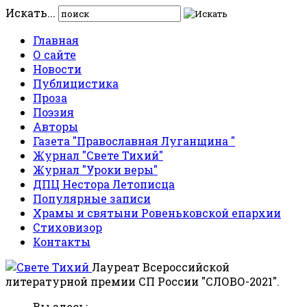
Искать...
Главная
О сайте
Новости
Публицистика
Проза
Поэзия
Авторы
Газета "Православная Луганщина "
Журнал "Свете Тихий"
Журнал "Уроки веры"
ДПЦ Нестора Летописца
Популярные записи
Храмы и святыни Ровеньковской епархии
Стиховизор
Контакты
Лауреат Всероссийской
литературной премии СП России "СЛОВО-2021".
Вы здесь: