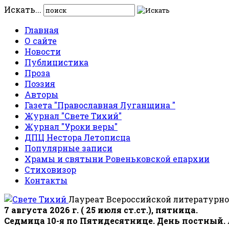
Искать...
Главная
О сайте
Новости
Публицистика
Проза
Поэзия
Авторы
Газета "Православная Луганщина "
Журнал "Свете Тихий"
Журнал "Уроки веры"
ДПЦ Нестора Летописца
Популярные записи
Храмы и святыни Ровеньковской епархии
Стиховизор
Контакты
Лауреат Всероссийской литературно
7 августа 2026 г. ( 25 июля ст.ст.), пятница.
Седмица 10-я по Пятидесятнице. День постный.