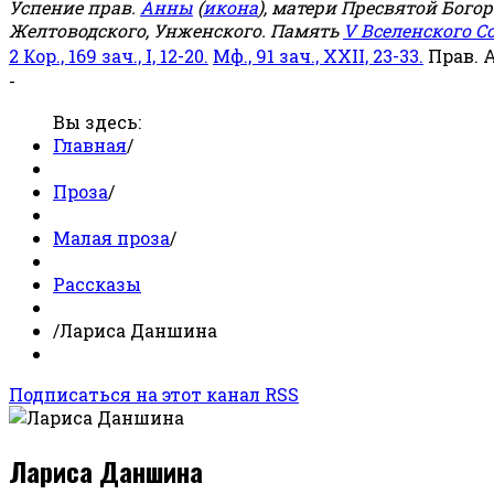
Успение прав.
Анны
(
икона
), матери Пресвятой Бого
Желтоводского, Унженского. Память
V Вселенского С
2 Кор., 169 зач., I, 12-20.
Мф., 91 зач., XXII, 23-33.
Прав. 
-
Вы здесь:
Главная
/
Проза
/
Малая проза
/
Рассказы
/
Лариса Даншина
Подписаться на этот канал RSS
Лариса Даншина