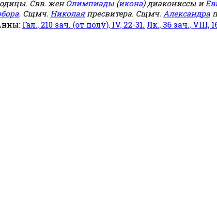
родицы. Свв. жен
Олимпиады
(
икона
) диакониссы и
Ев
обора
. Сщмч.
Николая
пресвитера. Сщмч.
Александра
п
Анны:
Гал., 210 зач. (от полу́), IV, 22-31.
Лк., 36 зач., VIII, 1