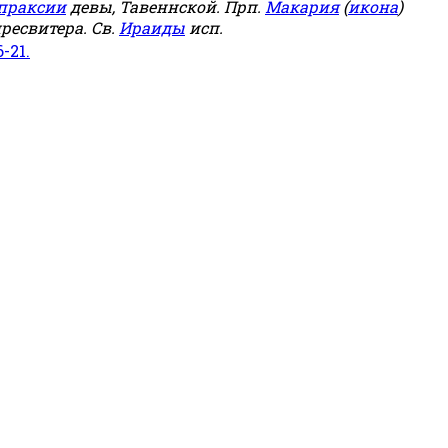
праксии
девы, Тавеннской. Прп.
Макария
(
икона
)
ресвитера. Св.
Ираиды
исп.
6-21.