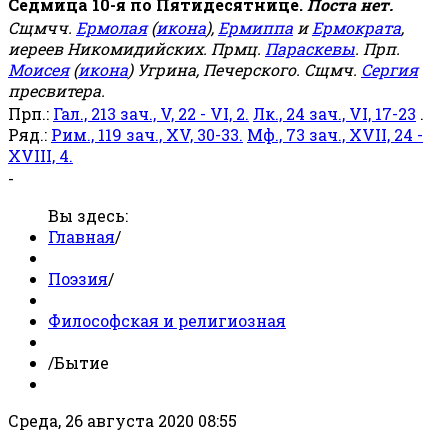
Седмица 10-я по Пятидесятнице.
Поста нет.
Сщмчч.
Ермолая
(
икона
),
Ермиппа
и
Ермократа
,
иереев Никомидийских. Прмц.
Параскевы
. Прп.
Моисея
(
икона
) Угрина, Печерского. Сщмч.
Сергия
пресвитера.
Прп.:
Гал., 213 зач., V, 22 - VI, 2.
Лк., 24 зач., VI, 17-23
.
Ряд.:
Рим., 119 зач., XV, 30-33.
Мф., 73 зач., XVII, 24 -
XVIII, 4.
-
Вы здесь:
Главная
/
Поэзия
/
Философская и религиозная
/
Бытие
Среда, 26 августа 2020 08:55