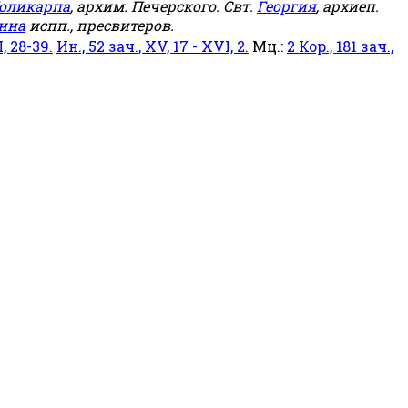
оликарпа
, архим. Печерского. Свт.
Георгия
, архиеп.
нна
испп., пресвитеров.
, 28-39.
Ин., 52 зач., XV, 17 - XVI, 2.
Мц.:
2 Кор., 181 зач.,