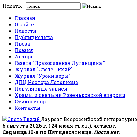
Искать...
Главная
О сайте
Новости
Публицистика
Проза
Поэзия
Авторы
Газета "Православная Луганщина "
Журнал "Свете Тихий"
Журнал "Уроки веры"
ДПЦ Нестора Летописца
Популярные записи
Храмы и святыни Ровеньковской епархии
Стиховизор
Контакты
Лауреат Всероссийской литературно
6 августа 2026 г. ( 24 июля ст.ст.), четверг.
Седмица 10-я по Пятидесятнице.
Поста нет.