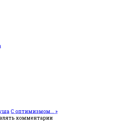
а
душа
С оптимизмом... »
авлять комментарии