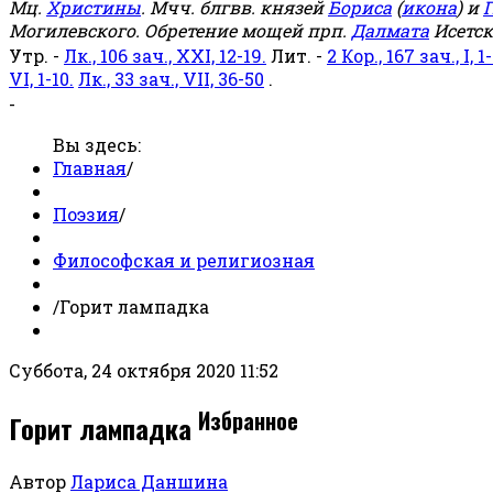
Мц.
Христины
. Мчч. блгвв. князей
Бориса
(
икона
) и
Г
Могилевского. Обретение мощей прп.
Далмата
Исетск
Утр. -
Лк., 106 зач., XXI, 12-19.
Лит. -
2 Кор., 167 зач., I, 1-
VI, 1-10.
Лк., 33 зач., VII, 36-50
.
-
Вы здесь:
Главная
/
Поэзия
/
Философская и религиозная
/
Горит лампадка
Суббота, 24 октября 2020 11:52
Избранное
Горит лампадка
Автор
Лариса Даншина