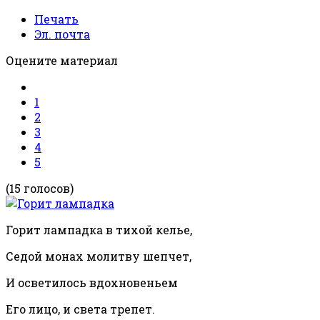
Печать
Эл. почта
Оцените материал
1
2
3
4
5
(15 голосов)
Горит лампадка в тихой келье,
Седой монах молитву шепчет,
И осветилось вдохновеньем
Его лицо, и света трепет.