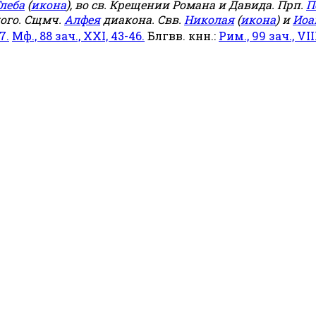
леба
(
икона
), во св. Крещении Романа и Давида. Прп.
П
ого. Сщмч.
Алфея
диакона. Свв.
Николая
(
икона
) и
Иоа
7.
Мф., 88 зач., XXI, 43-46.
Блгвв. кнн.:
Рим., 99 зач., VIII