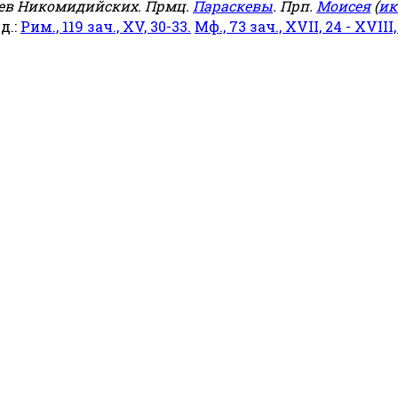
еев Никомидийских. Прмц.
Параскевы
. Прп.
Моисея
(
ик
яд.:
Рим., 119 зач., XV, 30-33.
Мф., 73 зач., XVII, 24 - XVIII,