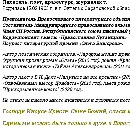
Писатель, поэт, драматург, журналист.
Родилась 15.02.1963 г. в г. Энгельс Саратовской обла
Председатель Православного литературного объедин
Составитель Международного православного альман
Член СП России, Республиканского союза писателей 
Корреспондент газеты «Православная Луганщина»
.
Лауреат литературной премии «Олега Бишерева».
Автор поэтических сборников: «Народом можно пренебре
(крупная проза): роман «Ольга» (2010 год); роман «Кр
историческая книга «Тайны Александровска» (2011 год);
Автор пьес: о В.И. Дале «Напутное на все времена» (200
«Отвоёванный выбор Донбасса» (2016 год); пьеса рожде
"Прикормленное место" (2020 год).
На стихи написано много душевных и духовных песе
Господи Иисусе Христе, Сыне Божий, спаси 
Едиными можно быть только в духе, а Дорогу