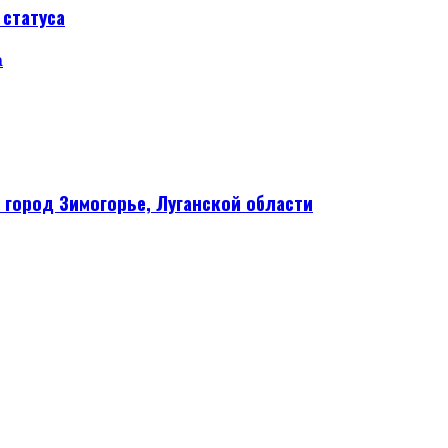
статуса
а
 город Зимогорье, Луганской области