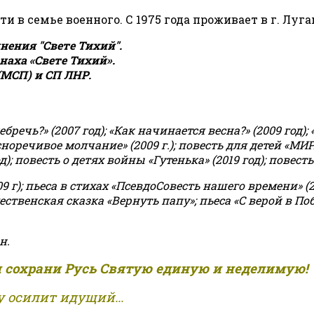
сти в семье военного. С 1975 года проживает в г. Луга
ения "Свете Тихий".
аха «Свете Тихий».
(МСП) и СП ЛНР.
чь?» (2007 год); «Как начинается весна?» (2009 год); 
асноречивое молчание» (2009 г.); повесть для детей «МИ
 повесть о детях войны «Гутенька» (2019 год); повесть 
9 г); пьеса в стихах «ПсевдоСовесть нашего времени» (201
ственская сказка «Вернуть папу»; пьеса «С верой в Поб
н.
и сохрани Русь Святую единую и неделимую!
 осилит идущий...