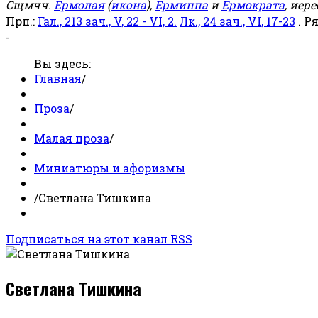
Сщмчч.
Ермолая
(
икона
),
Ермиппа
и
Ермократа
, иер
Прп.:
Гал., 213 зач., V, 22 - VI, 2.
Лк., 24 зач., VI, 17-23
. Р
-
Вы здесь:
Главная
/
Проза
/
Малая проза
/
Миниатюры и афоризмы
/
Светлана Тишкина
Подписаться на этот канал RSS
Светлана Тишкина