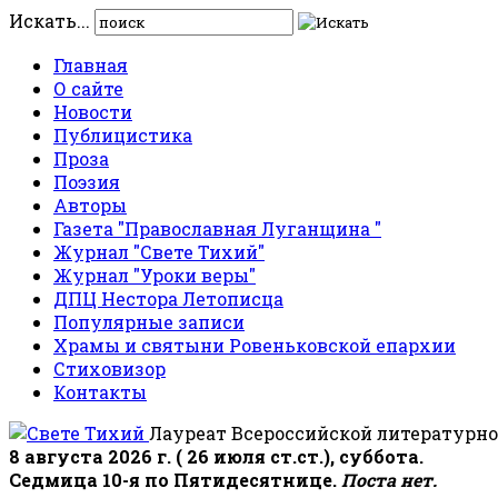
Искать...
Главная
О сайте
Новости
Публицистика
Проза
Поэзия
Авторы
Газета "Православная Луганщина "
Журнал "Свете Тихий"
Журнал "Уроки веры"
ДПЦ Нестора Летописца
Популярные записи
Храмы и святыни Ровеньковской епархии
Стиховизор
Контакты
Лауреат Всероссийской литературно
8 августа 2026 г. ( 26 июля ст.ст.), суббота.
Седмица 10-я по Пятидесятнице.
Поста нет.