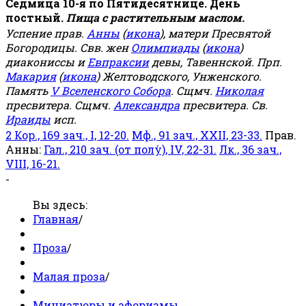
Седмица 10-я по Пятидесятнице. День
постный.
Пища с растительным маслом.
Успение прав.
Анны
(
икона
), матери Пресвятой
Богородицы. Свв. жен
Олимпиады
(
икона
)
диакониссы и
Евпраксии
девы, Тавеннской. Прп.
Макария
(
икона
) Желтоводского, Унженского.
Память
V Вселенского Собора
. Сщмч.
Николая
пресвитера. Сщмч.
Александра
пресвитера. Св.
Ираиды
исп.
2 Кор., 169 зач., I, 12-20.
Мф., 91 зач., XXII, 23-33.
Прав.
Анны:
Гал., 210 зач. (от полу́), IV, 22-31.
Лк., 36 зач.,
VIII, 16-21.
-
Вы здесь:
Главная
/
Проза
/
Малая проза
/
Миниатюры и афоризмы