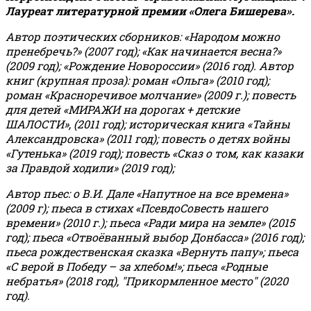
Лауреат литературной премии «Олега Бишерева».
Автор поэтических сборников: «Народом можно
пренебречь?» (2007 год); «Как начинается весна?»
(2009 год); «Рождение Новороссии» (2016 год).
Автор
книг (крупная проза): роман «Ольга» (2010 год);
роман «Красноречивое молчание» (2009 г.); повесть
для детей «МИРАЖИ на дорогах + детские
ШАЛОСТИ», (2011 год); историческая книга «Тайны
Александровска» (2011 год); повесть о детях войны
«Гутенька» (2019 год); повесть «Сказ о том, как казаки
за Правдой ходили» (2019 год);
Автор пьес: о В.И. Дале «Напутное на все времена»
(2009 г); пьеса в стихах «ПсевдоСовесть нашего
времени» (2010 г.); пьеса «Ради мира на земле» (2015
год); пьеса «Отвоёванный выбор Донбасса» (2016 год);
пьеса рождественская сказка «Вернуть папу»; пьеса
«С верой в Победу – за хлебом!»
;
пьеса «Родные
небратья» (2018 год), "Прикормленное место" (2020
год).