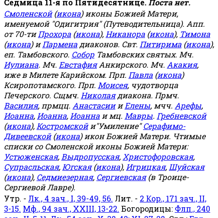
Седмица 11-я по Пятидесятнице.
Поста нет.
Смоленской
(
икона
) иконы Божией Матери,
именуемой "Одигитрия" (Путеводительница). Апп.
от 70-ти
Прохора
(
икона
),
Никанора
(
икона
),
Тимона
(
икона
) и
Пармена
диаконов. Свт.
Питирима
(
икона
),
еп. Тамбовского.
Собор
Тамбовских святых. Мч.
Иулиана
. Мч.
Евстафия
Анкирского. Мч.
Акакия
,
иже в Милете Карийском. Прп.
Павла
(
икона
)
Ксиропотамского. Прп.
Моисея
, чудотворца
Печерского. Сщмч.
Николая
диакона. Прмч.
Василия
, прмцц.
Анастасии
и
Елены
, мчч.
Арефы
,
Иоанна
,
Иоанна
,
Иоанна
и мц.
Мавры
.
Гребневской
(
икона
),
Костромской
и"Умиление"
Серафимо-
Дивеевской
(
икона
) икон Божией Матери. Чтимые
списки со Смоленской иконы Божией Матери:
Устюженская
,
Выдропусская
,
Христофоровская
,
Супрасльская
,
Югская
(
икона
),
Игрицкая
,
Шуйская
(
икона
),
Седмиезерная
,
Сергиевская
(в Троице-
Сергиевой Лавре).
Утр. -
Лк., 4 зач., I, 39-49, 56.
Лит. -
2 Кор., 171 зач., II,
3-15.
Мф., 94 зач., XXIII, 13-22.
Богородицы:
Флп., 240