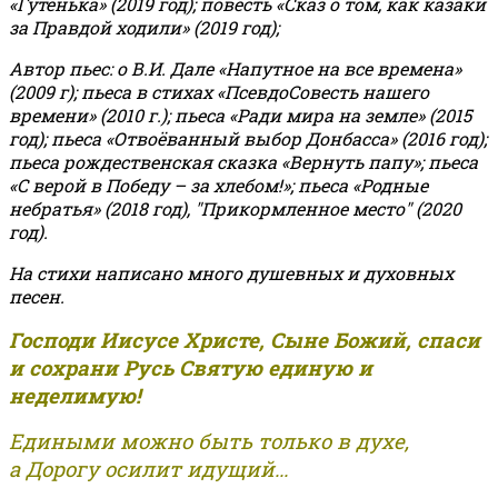
«Гутенька» (2019 год); повесть «Сказ о том, как казаки
за Правдой ходили» (2019 год);
Автор пьес: о В.И. Дале «Напутное на все времена»
(2009 г); пьеса в стихах «ПсевдоСовесть нашего
времени» (2010 г.); пьеса «Ради мира на земле» (2015
год); пьеса «Отвоёванный выбор Донбасса» (2016 год);
пьеса рождественская сказка «Вернуть папу»; пьеса
«С верой в Победу – за хлебом!»
;
пьеса «Родные
небратья» (2018 год), "Прикормленное место" (2020
год).
На стихи написано много душевных и духовных
песен.
Господи Иисусе Христе, Сыне Божий, спаси
и сохрани Русь Святую единую и
неделимую!
Едиными можно быть только в духе,
а Дорогу осилит идущий...