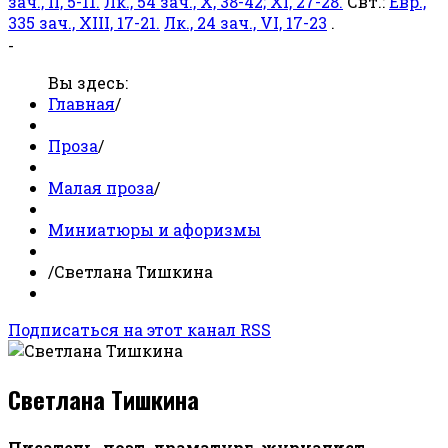
зач., II, 5-11.
Лк., 54 зач., X, 38-42; XI, 27-28.
Свт.:
Евр.,
335 зач., XIII, 17-21.
Лк., 24 зач., VI, 17-23
.
-
Вы здесь:
Главная
/
Проза
/
Малая проза
/
Миниатюры и афоризмы
/
Светлана Тишкина
Подписаться на этот канал RSS
Светлана Тишкина
Писатель, поэт, драматург, журналист.