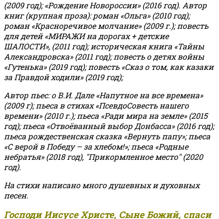
(2009 год); «Рождение Новороссии» (2016 год).
Автор
книг (крупная проза): роман «Ольга» (2010 год);
роман «Красноречивое молчание» (2009 г.); повесть
для детей «МИРАЖИ на дорогах + детские
ШАЛОСТИ», (2011 год); историческая книга «Тайны
Александровска» (2011 год); повесть о детях войны
«Гутенька» (2019 год); повесть «Сказ о том, как казаки
за Правдой ходили» (2019 год);
Автор пьес: о В.И. Дале «Напутное на все времена»
(2009 г); пьеса в стихах «ПсевдоСовесть нашего
времени» (2010 г.); пьеса «Ради мира на земле» (2015
год); пьеса «Отвоёванный выбор Донбасса» (2016 год);
пьеса рождественская сказка «Вернуть папу»; пьеса
«С верой в Победу – за хлебом!»
;
пьеса «Родные
небратья» (2018 год), "Прикормленное место" (2020
год).
На стихи написано много душевных и духовных
песен.
Господи Иисусе Христе, Сыне Божий, спаси