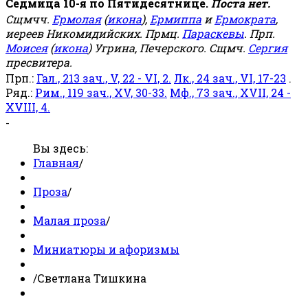
Седмица 10-я по Пятидесятнице.
Поста нет.
Сщмчч.
Ермолая
(
икона
),
Ермиппа
и
Ермократа
,
иереев Никомидийских. Прмц.
Параскевы
. Прп.
Моисея
(
икона
) Угрина, Печерского. Сщмч.
Сергия
пресвитера.
Прп.:
Гал., 213 зач., V, 22 - VI, 2.
Лк., 24 зач., VI, 17-23
.
Ряд.:
Рим., 119 зач., XV, 30-33.
Мф., 73 зач., XVII, 24 -
XVIII, 4.
-
Вы здесь:
Главная
/
Проза
/
Малая проза
/
Миниатюры и афоризмы
/
Светлана Тишкина