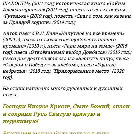
ШАЛОСТИ», (2011 год); историческая книга «Тайны
Александровска» (2011 год); повесть о детях войны
«Гутенька» (2019 год); повесть «Сказ о том, как казаки
за Правдой ходили» (2019 год);
Автор пьес: о В.И. Дале «Напутное на все времена»
(2009 г); пьеса в стихах «ПсевдоСовесть нашего
времени» (2010 г.); пьеса «Ради мира на земле» (2015
год); пьеса «Отвоёванный выбор Донбасса» (2016 год);
пьеса рождественская сказка «Вернуть папу»; пьеса
«С верой в Победу – за хлебом!»
;
пьеса «Родные
небратья» (2018 год), "Прикормленное место" (2020
год).
На стихи написано много душевных и духовных
песен.
Господи Иисусе Христе, Сыне Божий, спаси
и сохрани Русь Святую единую и
неделимую!
Едиными можно быть только в духе,