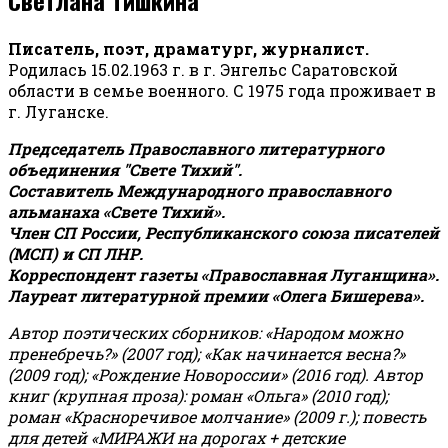
Писатель, поэт, драматург, журналист.
Родилась 15.02.1963 г. в г. Энгельс Саратовской
области в семье военного. С 1975 года проживает в
г. Луганске.
Председатель Православного литературного
объединения "Свете Тихий".
Составитель Международного православного
альманаха «Свете Тихий».
Член СП России, Республиканского союза писателей
(МСП) и СП ЛНР.
Корреспондент газеты «Православная Луганщина»
.
Лауреат литературной премии «Олега Бишерева».
Автор поэтических сборников: «Народом можно
пренебречь?» (2007 год); «Как начинается весна?»
(2009 год); «Рождение Новороссии» (2016 год).
Автор
книг (крупная проза): роман «Ольга» (2010 год);
роман «Красноречивое молчание» (2009 г.); повесть
для детей «МИРАЖИ на дорогах + детские