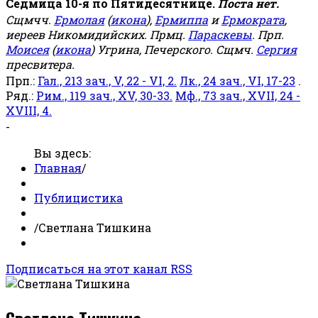
Седмица 10-я по Пятидесятнице.
Поста нет.
Сщмчч.
Ермолая
(
икона
),
Ермиппа
и
Ермократа
,
иереев Никомидийских. Прмц.
Параскевы
. Прп.
Моисея
(
икона
) Угрина, Печерского. Сщмч.
Сергия
пресвитера.
Прп.:
Гал., 213 зач., V, 22 - VI, 2.
Лк., 24 зач., VI, 17-23
.
Ряд.:
Рим., 119 зач., XV, 30-33.
Мф., 73 зач., XVII, 24 -
XVIII, 4.
-
Вы здесь:
Главная
/
Публицистика
/
Светлана Тишкина
Подписаться на этот канал RSS
Светлана Тишкина