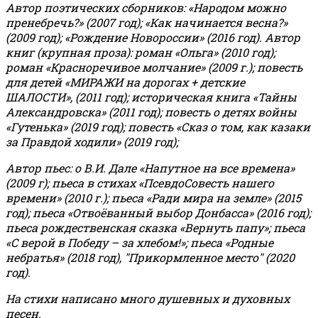
Автор поэтических сборников: «Народом можно
пренебречь?» (2007 год); «Как начинается весна?»
(2009 год); «Рождение Новороссии» (2016 год).
Автор
книг (крупная проза): роман «Ольга» (2010 год);
роман «Красноречивое молчание» (2009 г.); повесть
для детей «МИРАЖИ на дорогах + детские
ШАЛОСТИ», (2011 год); историческая книга «Тайны
Александровска» (2011 год); повесть о детях войны
«Гутенька» (2019 год); повесть «Сказ о том, как казаки
за Правдой ходили» (2019 год);
Автор пьес: о В.И. Дале «Напутное на все времена»
(2009 г); пьеса в стихах «ПсевдоСовесть нашего
времени» (2010 г.); пьеса «Ради мира на земле» (2015
год); пьеса «Отвоёванный выбор Донбасса» (2016 год);
пьеса рождественская сказка «Вернуть папу»; пьеса
«С верой в Победу – за хлебом!»
;
пьеса «Родные
небратья» (2018 год), "Прикормленное место" (2020
год).
На стихи написано много душевных и духовных
песен.