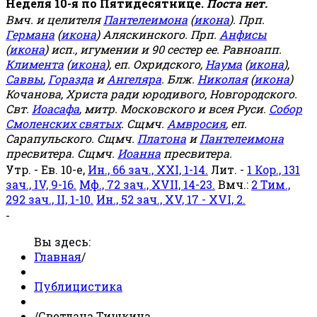
Неделя 10-я по Пятидесятнице.
Поста нет.
Вмч. и целителя
Пантелеимона
(
икона
). Прп.
Германа
(
икона
) Аляскинского. Прп.
Анфисы
(
икона
) исп., игумении и 90 сестер ее. Равноапп.
Климента
(
икона
), еп. Охридского,
Наума
(
икона
),
Саввы
,
Горазда
и
Ангеляра
. Блж.
Николая
(
икона
)
Кочанова, Христа ради юродивого, Новгородского.
Свт.
Иоасафа
, митр. Московского и всея Руси.
Собор
Смоленских святых
. Сщмч.
Амвросия
, еп.
Сарапульского. Сщмч.
Платона
и
Пантелеимона
пресвитера. Сщмч.
Иоанна
пресвитера.
Утр. - Ев. 10-е,
Ин., 66 зач., XXI, 1-14.
Лит. -
1 Кор., 131
зач., IV, 9-16.
Мф., 72 зач., XVII, 14-23.
Вмч.:
2 Тим.,
292 зач., II, 1-10.
Ин., 52 зач., XV, 17 - XVI, 2.
-
Вы здесь:
Главная
/
Публицистика
/
Светлана Тишкина