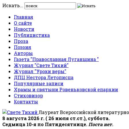
Искать...
Главная
О сайте
Новости
Публицистика
Проза
Поэзия
Авторы
Газета "Православная Луганщина "
Журнал "Свете Тихий"
Журнал "Уроки веры"
ДПЦ Нестора Летописца
Популярные записи
Храмы и святыни Ровеньковской епархии
Стиховизор
Контакты
Лауреат Всероссийской литературно
8 августа 2026 г. ( 26 июля ст.ст.), суббота.
Седмица 10-я по Пятидесятнице.
Поста нет.