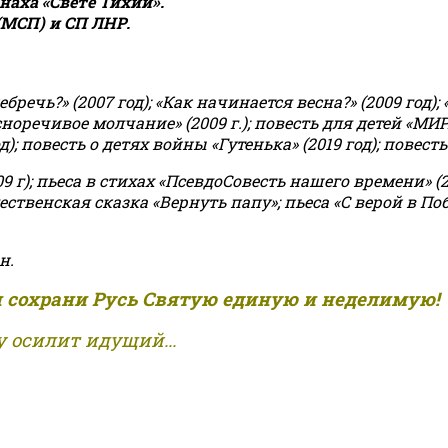
аха «Свете Тихий».
(МСП) и СП ЛНР.
чь?» (2007 год); «Как начинается весна?» (2009 год); 
асноречивое молчание» (2009 г.); повесть для детей «МИ
 повесть о детях войны «Гутенька» (2019 год); повесть 
9 г); пьеса в стихах «ПсевдоСовесть нашего времени» (201
ственская сказка «Вернуть папу»; пьеса «С верой в Поб
н.
и сохрани Русь Святую единую и неделимую!
 осилит идущий...