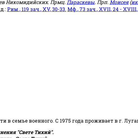
еев Никомидийских. Прмц.
Параскевы
. Прп.
Моисея
(
ик
яд.:
Рим., 119 зач., XV, 30-33.
Мф., 73 зач., XVII, 24 - XVIII,
сти в семье военного. С 1975 года проживает в г. Луга
ения "Свете Тихий".