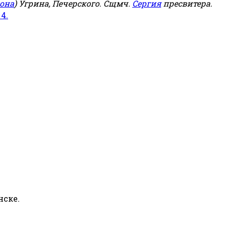
она
) Угрина, Печерского. Сщмч.
Сергия
пресвитера.
 4.
нске.