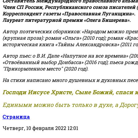
Составитель Международного православного альман
Член СП России, Республиканского союза писателей 
Корреспондент газеты «Православная Луганщина»
.
Лауреат литературной премии «Олега Бишерева».
Автор поэтических сборников: «Народом можно пренебре
(крупная проза): роман «Ольга» (2010 год); роман «Кр
историческая книга «Тайны Александровска» (2011 год);
Автор пьес: о В.И. Дале «Напутное на все времена» (200
«Отвоёванный выбор Донбасса» (2016 год); пьеса рожде
"Прикормленное место" (2020 год).
На стихи написано много душевных и духовных песе
Господи Иисусе Христе, Сыне Божий, спаси 
Едиными можно быть только в духе, а Дорогу
Страница
Четверг, 10 февраля 2022 12:01