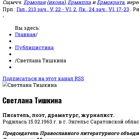
Сщмчч.
Ермолая
(
икона
),
Ермиппа
и
Ермократа
, иер
Прп.:
Гал., 213 зач., V, 22 - VI, 2.
Лк., 24 зач., VI, 17-23
. Р
-
Вы здесь:
Главная
/
Публицистика
/
Светлана Тишкина
Подписаться на этот канал RSS
Светлана Тишкина
Писатель, поэт, драматург, журналист.
Родилась 15.02.1963 г. в г. Энгельс Саратовской обла
Председатель Православного литературного объедин