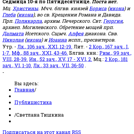
Седмица 10-я по Пятидесятнице.
Поста нет.
Мц.
Христины
. Мчч. блгвв. князей
Бориса
(
икона
) и
Глеба
(
икона
), во св. Крещении Романа и Давида.
Прп.
Поликарпа
, архим. Печерского. Свт.
Георгия
,
архиеп. Могилевского. Обретение мощей прп.
Далмата
Исетского. Сщмч.
Алфея
диакона. Свв.
Николая
(
икона
) и
Иоанна
испп., пресвитеров.
Утр. -
Лк., 106 зач., XXI, 12-19.
Лит. -
2 Кор., 167 зач., I,
1-7.
Мф., 88 зач., XXI, 43-46.
Блгвв. кнн.:
Рим., 99 зач.,
VIII, 28-39.
Ин., 52 зач., XV, 17 - XVI, 2.
Мц.:
2 Кор., 181
зач., VI, 1-10.
Лк., 33 зач., VII, 36-50
.
-
Вы здесь:
Главная
/
Публицистика
/
Светлана Тишкина
Подписаться на этот канал RSS