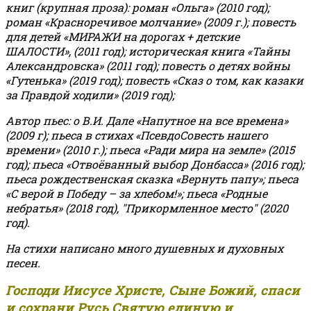
книг (крупная проза): роман «Ольга» (2010 год);
роман «Красноречивое молчание» (2009 г.); повесть
для детей «МИРАЖИ на дорогах + детские
ШАЛОСТИ», (2011 год); историческая книга «Тайны
Александровска» (2011 год); повесть о детях войны
«Гутенька» (2019 год); повесть «Сказ о том, как казаки
за Правдой ходили» (2019 год);
Автор пьес: о В.И. Дале «Напутное на все времена»
(2009 г); пьеса в стихах «ПсевдоСовесть нашего
времени» (2010 г.); пьеса «Ради мира на земле» (2015
год); пьеса «Отвоёванный выбор Донбасса» (2016 год);
пьеса рождественская сказка «Вернуть папу»; пьеса
«С верой в Победу – за хлебом!»
;
пьеса «Родные
небратья» (2018 год), "Прикормленное место" (2020
год).
На стихи написано много душевных и духовных
песен.
Господи Иисусе Христе, Сыне Божий, спаси
и сохрани Русь Святую единую и