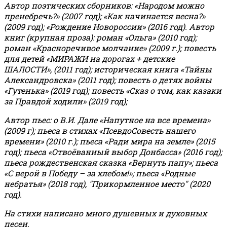
Автор поэтических сборников: «Народом можно
пренебречь?» (2007 год); «Как начинается весна?»
(2009 год); «Рождение Новороссии» (2016 год).
Автор
книг (крупная проза): роман «Ольга» (2010 год);
роман «Красноречивое молчание» (2009 г.); повесть
для детей «МИРАЖИ на дорогах + детские
ШАЛОСТИ», (2011 год); историческая книга «Тайны
Александровска» (2011 год); повесть о детях войны
«Гутенька» (2019 год); повесть «Сказ о том, как казаки
за Правдой ходили» (2019 год);
Автор пьес: о В.И. Дале «Напутное на все времена»
(2009 г); пьеса в стихах «ПсевдоСовесть нашего
времени» (2010 г.); пьеса «Ради мира на земле» (2015
год); пьеса «Отвоёванный выбор Донбасса» (2016 год);
пьеса рождественская сказка «Вернуть папу»; пьеса
«С верой в Победу – за хлебом!»
;
пьеса «Родные
небратья» (2018 год), "Прикормленное место" (2020
год).
На стихи написано много душевных и духовных
песен.