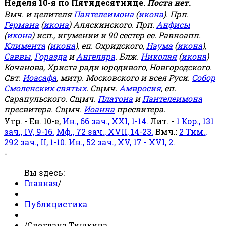
Неделя 10-я по Пятидесятнице.
Поста нет.
Вмч. и целителя
Пантелеимона
(
икона
). Прп.
Германа
(
икона
) Аляскинского. Прп.
Анфисы
(
икона
) исп., игумении и 90 сестер ее. Равноапп.
Климента
(
икона
), еп. Охридского,
Наума
(
икона
),
Саввы
,
Горазда
и
Ангеляра
. Блж.
Николая
(
икона
)
Кочанова, Христа ради юродивого, Новгородского.
Свт.
Иоасафа
, митр. Московского и всея Руси.
Собор
Смоленских святых
. Сщмч.
Амвросия
, еп.
Сарапульского. Сщмч.
Платона
и
Пантелеимона
пресвитера. Сщмч.
Иоанна
пресвитера.
Утр. - Ев. 10-е,
Ин., 66 зач., XXI, 1-14.
Лит. -
1 Кор., 131
зач., IV, 9-16.
Мф., 72 зач., XVII, 14-23.
Вмч.:
2 Тим.,
292 зач., II, 1-10.
Ин., 52 зач., XV, 17 - XVI, 2.
-
Вы здесь:
Главная
/
Публицистика
/
Светлана Тишкина