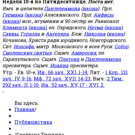
Неделя 10-я по Пятидесятнице.
Поста нет.
Вмч. и целителя
Пантелеимона
(
икона
). Прп.
Германа
(
икона
) Аляскинского. Прп.
Анфисы
(
икона
) исп., игумении и 90 сестер ее. Равноапп.
Климента
(
икона
), еп. Охридского,
Наума
(
икона
),
Саввы
,
Горазда
и
Ангеляра
. Блж.
Николая
(
икона
)
Кочанова, Христа ради юродивого, Новгородского.
Свт.
Иоасафа
, митр. Московского и всея Руси.
Собор
Смоленских святых
. Сщмч.
Амвросия
, еп.
Сарапульского. Сщмч.
Платона
и
Пантелеимона
пресвитера. Сщмч.
Иоанна
пресвитера.
Утр. - Ев. 10-е,
Ин., 66 зач., XXI, 1-14.
Лит. -
1 Кор., 131
зач., IV, 9-16.
Мф., 72 зач., XVII, 14-23.
Вмч.:
2 Тим.,
292 зач., II, 1-10.
Ин., 52 зач., XV, 17 - XVI, 2.
-
Вы здесь:
Главная
/
Публицистика
/
Светлана Тишкина