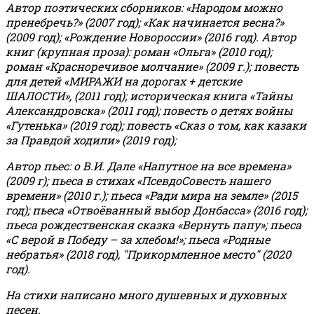
Автор поэтических сборников: «Народом можно
пренебречь?» (2007 год); «Как начинается весна?»
(2009 год); «Рождение Новороссии» (2016 год).
Автор
книг (крупная проза): роман «Ольга» (2010 год);
роман «Красноречивое молчание» (2009 г.); повесть
для детей «МИРАЖИ на дорогах + детские
ШАЛОСТИ», (2011 год); историческая книга «Тайны
Александровска» (2011 год); повесть о детях войны
«Гутенька» (2019 год); повесть «Сказ о том, как казаки
за Правдой ходили» (2019 год);
Автор пьес: о В.И. Дале «Напутное на все времена»
(2009 г); пьеса в стихах «ПсевдоСовесть нашего
времени» (2010 г.); пьеса «Ради мира на земле» (2015
год); пьеса «Отвоёванный выбор Донбасса» (2016 год);
пьеса рождественская сказка «Вернуть папу»; пьеса
«С верой в Победу – за хлебом!»
;
пьеса «Родные
небратья» (2018 год), "Прикормленное место" (2020
год).
На стихи написано много душевных и духовных
песен.