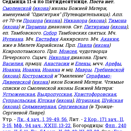
Седмица 11-я по Пятидесятнице.
Поста нет.
Смоленской
(
икона
) иконы Божией Матери,
именуемой "Одигитрия" (Путеводительница). Апп.
от 70-ти
Прохора
(
икона
),
Никанора
(
икона
),
Тимона
(
икона
) и
Пармена
диаконов. Свт.
Питирима
(
икона
),
еп. Тамбовского.
Собор
Тамбовских святых. Мч.
Иулиана
. Мч.
Евстафия
Анкирского. Мч.
Акакия
,
иже в Милете Карийском. Прп.
Павла
(
икона
)
Ксиропотамского. Прп.
Моисея
, чудотворца
Печерского. Сщмч.
Николая
диакона. Прмч.
Василия
, прмцц.
Анастасии
и
Елены
, мчч.
Арефы
,
Иоанна
,
Иоанна
,
Иоанна
и мц.
Мавры
.
Гребневской
(
икона
),
Костромской
и"Умиление"
Серафимо-
Дивеевской
(
икона
) икон Божией Матери. Чтимые
списки со Смоленской иконы Божией Матери:
Устюженская
,
Выдропусская
,
Христофоровская
,
Супрасльская
,
Югская
(
икона
),
Игрицкая
,
Шуйская
(
икона
),
Седмиезерная
,
Сергиевская
(в Троице-
Сергиевой Лавре).
Утр. -
Лк., 4 зач., I, 39-49, 56.
Лит. -
2 Кор., 171 зач., II,
3-15.
Мф., 94 зач., XXIII, 13-22.
Богородицы:
Флп., 240