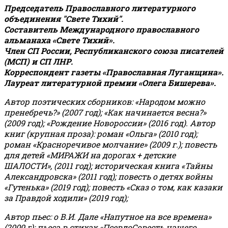
Председатель Православного литературного
объединения "Свете Тихий".
Составитель Международного православного
альманаха «Свете Тихий».
Член СП России, Республиканского союза писателей
(МСП) и СП ЛНР.
Корреспондент газеты «Православная Луганщина»
.
Лауреат литературной премии «Олега Бишерева».
Автор поэтических сборников: «Народом можно
пренебречь?» (2007 год); «Как начинается весна?»
(2009 год); «Рождение Новороссии» (2016 год).
Автор
книг (крупная проза): роман «Ольга» (2010 год);
роман «Красноречивое молчание» (2009 г.); повесть
для детей «МИРАЖИ на дорогах + детские
ШАЛОСТИ», (2011 год); историческая книга «Тайны
Александровска» (2011 год); повесть о детях войны
«Гутенька» (2019 год); повесть «Сказ о том, как казаки
за Правдой ходили» (2019 год);
Автор пьес: о В.И. Дале «Напутное на все времена»
(2009 г); пьеса в стихах «ПсевдоСовесть нашего