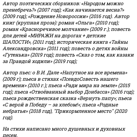
Автор поэтических сборников: «Народом можно
пренебречь?» (2007 год); «Как начинается весна?»
(2009 год); «Рождение Новороссии» (2016 год).
Автор
книг (крупная проза): роман «Ольга» (2010 год);
роман «Красноречивое молчание» (2009 г.); повесть
для детей «МИРАЖИ на дорогах + детские
ШАЛОСТИ», (2011 год); историческая книга «Тайны
Александровска» (2011 год); повесть о детях войны
«Гутенька» (2019 год); повесть «Сказ о том, как казаки
за Правдой ходили» (2019 год);
Автор пьес: о В.И. Дале «Напутное на все времена»
(2009 г); пьеса в стихах «ПсевдоСовесть нашего
времени» (2010 г.); пьеса «Ради мира на земле» (2015
год); пьеса «Отвоёванный выбор Донбасса» (2016 год);
пьеса рождественская сказка «Вернуть папу»; пьеса
«С верой в Победу – за хлебом!»
;
пьеса «Родные
небратья» (2018 год), "Прикормленное место" (2020
год).
На стихи написано много душевных и духовных
песен.