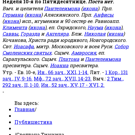
Неделя 10-я по Пятидесятнице.
Поста нет.
Вмч. и целителя
Пантелеимона
(
икона
). Прп.
Германа
(
икона
) Аляскинского. Прп.
Анфисы
(
икона
) исп., игумении и 90 сестер ее. Равноапп.
Климента
(
икона
), еп. Охридского,
Наума
(
икона
),
Саввы
,
Горазда
и
Ангеляра
. Блж.
Николая
(
икона
)
Кочанова, Христа ради юродивого, Новгородского.
Свт.
Иоасафа
, митр. Московского и всея Руси.
Собор
Смоленских святых
. Сщмч.
Амвросия
, еп.
Сарапульского. Сщмч.
Платона
и
Пантелеимона
пресвитера. Сщмч.
Иоанна
пресвитера.
Утр. - Ев. 10-е,
Ин., 66 зач., XXI, 1-14.
Лит. -
1 Кор., 131
зач., IV, 9-16.
Мф., 72 зач., XVII, 14-23.
Вмч.:
2 Тим.,
292 зач., II, 1-10.
Ин., 52 зач., XV, 17 - XVI, 2.
-
Вы здесь:
Главная
/
Публицистика
/
Светлана Тишкина