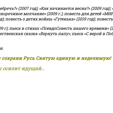
чь?» (2007 год); «Как начинается весна?» (2009 год); 
асноречивое молчание» (2009 г.); повесть для детей «МИ
 повесть о детях войны «Гутенька» (2019 год); повесть 
9 г); пьеса в стихах «ПсевдоСовесть нашего времени» (201
ственская сказка «Вернуть папу»; пьеса «С верой в Поб
н.
и сохрани Русь Святую единую и неделимую!
 осилит идущий...