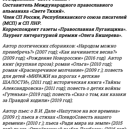
Составитель Международного православного
альманаха «Свете Тихий».
Член СП России, Республиканского союза писателей
(МСП) и СП ЛНР.
Корреспондент газеты «Православная Луганщина»
.
Лауреат литературной премии «Олега Бишерева».
Автор поэтических сборников: «Народом можно
пренебречь?» (2007 год); «Как начинается весна?»
(2009 год); «Рождение Новороссии» (2016 год).
Автор
книг (крупная проза): роман «Ольга» (2010 год);
роман «Красноречивое молчание» (2009 г.); повесть
для детей «МИРАЖИ на дорогах + детские
ШАЛОСТИ», (2011 год); историческая книга «Тайны
Александровска» (2011 год); повесть о детях войны
«Гутенька» (2019 год); повесть «Сказ о том, как казаки
за Правдой ходили» (2019 год);
Автор пьес: о В.И. Дале «Напутное на все времена»
(2009 г); пьеса в стихах «ПсевдоСовесть нашего
времени» (2010 г.); пьеса «Ради мира на земле» (2015
год); пьеса «Отвоёванный выбор Донбасса» (2016 год);