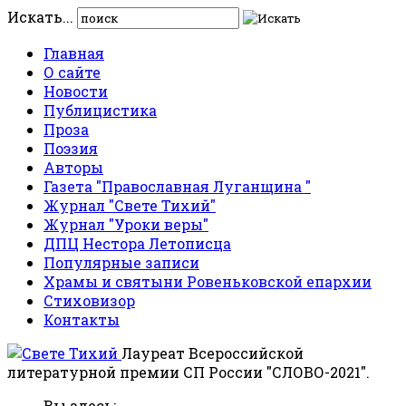
Искать...
Главная
О сайте
Новости
Публицистика
Проза
Поэзия
Авторы
Газета "Православная Луганщина "
Журнал "Свете Тихий"
Журнал "Уроки веры"
ДПЦ Нестора Летописца
Популярные записи
Храмы и святыни Ровеньковской епархии
Стиховизор
Контакты
Лауреат Всероссийской
литературной премии СП России "СЛОВО-2021".
Вы здесь: