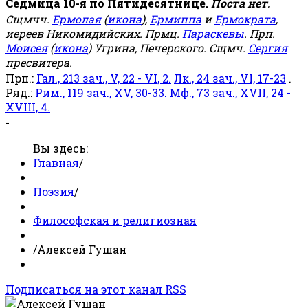
Седмица 10-я по Пятидесятнице.
Поста нет.
Сщмчч.
Ермолая
(
икона
),
Ермиппа
и
Ермократа
,
иереев Никомидийских. Прмц.
Параскевы
. Прп.
Моисея
(
икона
) Угрина, Печерского. Сщмч.
Сергия
пресвитера.
Прп.:
Гал., 213 зач., V, 22 - VI, 2.
Лк., 24 зач., VI, 17-23
.
Ряд.:
Рим., 119 зач., XV, 30-33.
Мф., 73 зач., XVII, 24 -
XVIII, 4.
-
Вы здесь:
Главная
/
Поэзия
/
Философская и религиозная
/
Алексей Гушан
Подписаться на этот канал RSS