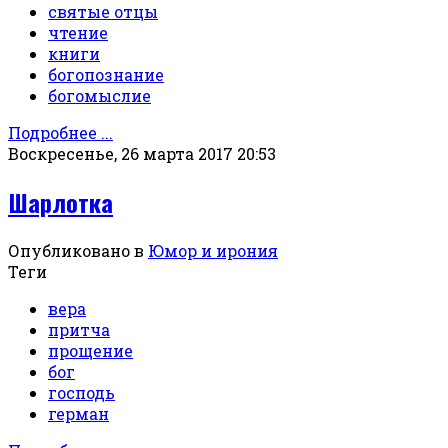
святые отцы
чтение
книги
богопознание
богомыслие
Подробнее ...
Воскресенье, 26 марта 2017 20:53
Шарлотка
Опубликовано в
Юмор и ирония
Теги
вера
притча
прощение
бог
господь
герман