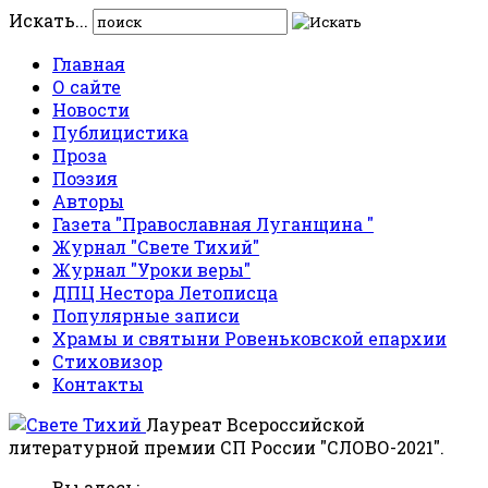
Искать...
Главная
О сайте
Новости
Публицистика
Проза
Поэзия
Авторы
Газета "Православная Луганщина "
Журнал "Свете Тихий"
Журнал "Уроки веры"
ДПЦ Нестора Летописца
Популярные записи
Храмы и святыни Ровеньковской епархии
Стиховизор
Контакты
Лауреат Всероссийской
литературной премии СП России "СЛОВО-2021".
Вы здесь: