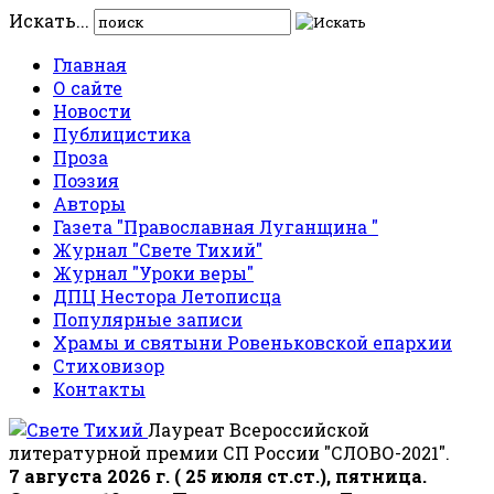
Искать...
Главная
О сайте
Новости
Публицистика
Проза
Поэзия
Авторы
Газета "Православная Луганщина "
Журнал "Свете Тихий"
Журнал "Уроки веры"
ДПЦ Нестора Летописца
Популярные записи
Храмы и святыни Ровеньковской епархии
Стиховизор
Контакты
Лауреат Всероссийской
литературной премии СП России "СЛОВО-2021".
7 августа 2026 г. ( 25 июля ст.ст.), пятница.