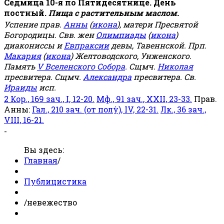
Седмица 10-я по Пятидесятнице. День
постный.
Пища с растительным маслом.
Успение прав.
Анны
(
икона
), матери Пресвятой
Богородицы. Свв. жен
Олимпиады
(
икона
)
диакониссы и
Евпраксии
девы, Тавеннской. Прп.
Макария
(
икона
) Желтоводского, Унженского.
Память
V Вселенского Собора
. Сщмч.
Николая
пресвитера. Сщмч.
Александра
пресвитера. Св.
Ираиды
исп.
2 Кор., 169 зач., I, 12-20.
Мф., 91 зач., XXII, 23-33.
Прав.
Анны:
Гал., 210 зач. (от полу́), IV, 22-31.
Лк., 36 зач.,
VIII, 16-21.
-
Вы здесь:
Главная
/
Публицистика
/
невежество