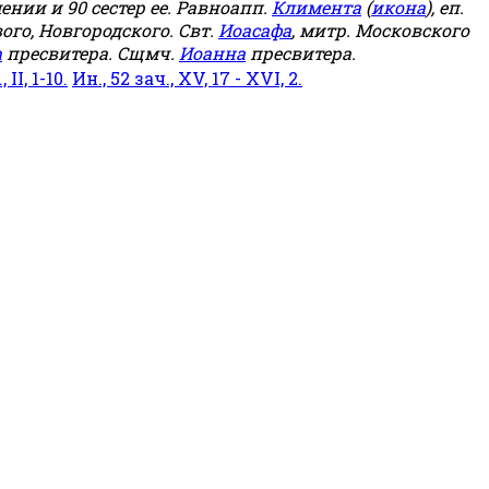
мении и 90 сестер ее. Равноапп.
Климента
(
икона
), еп.
ого, Новгородского. Свт.
Иоасафа
, митр. Московского
а
пресвитера. Сщмч.
Иоанна
пресвитера.
 II, 1-10.
Ин., 52 зач., XV, 17 - XVI, 2.