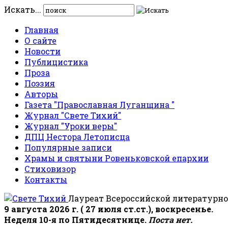
Искать...
Главная
О сайте
Новости
Публицистика
Проза
Поэзия
Авторы
Газета "Православная Луганщина "
Журнал "Свете Тихий"
Журнал "Уроки веры"
ДПЦ Нестора Летописца
Популярные записи
Храмы и святыни Ровеньковской епархии
Стиховизор
Контакты
Лауреат Всероссийской литературно
9 августа 2026 г. ( 27 июля ст.ст.), воскресенье.
Неделя 10-я по Пятидесятнице.
Поста нет.