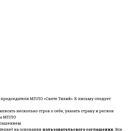
 председателя МПЛО «Свете Тихий».
К письму следует
писать несколько строк о себе, указать страну и регион
ены МПЛО
глашением.
тернет на основании
пользовательского соглашени
я
.
Все