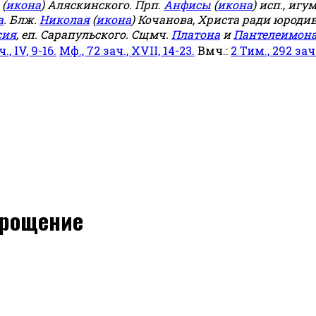
(
икона
) Аляскинского. Прп.
Анфисы
(
икона
) исп., игу
а
. Блж.
Николая
(
икона
) Кочанова, Христа ради юродив
сия
, еп. Сарапульского. Сщмч.
Платона
и
Пантелеимон
ч., IV, 9-16.
Мф., 72 зач., XVII, 14-23.
Вмч.:
2 Тим., 292 зач.,
прощение