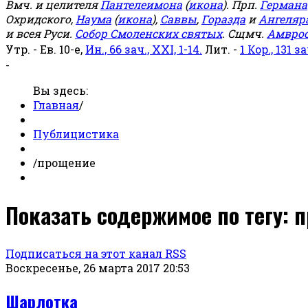
Вмч. и целителя
Пантелеимона
(
икона
). Прп.
Германа
Охридского,
Наума
(
икона
),
Саввы
,
Горазда
и
Ангеляр
и всея Руси.
Собор Смоленских святых
. Сщмч.
Амвро
Утр. - Ев. 10-е,
Ин., 66 зач., XXI, 1-14.
Лит. -
1 Кор., 131 за
-
Вы здесь:
Главная
/
Публицистика
/
прощение
Показать содержимое по тегу: 
Подписаться на этот канал RSS
Воскресенье, 26 марта 2017 20:53
Шарлотка